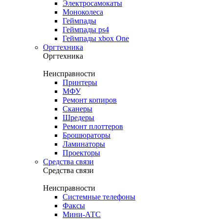
Электросамокаты
Моноколеса
Геймпады
Геймпады ps4
Геймпады xbox One
Оргтехника
Оргтехника
Неисправности
Принтеры
МФУ
Ремонт копиров
Сканеры
Шредеры
Ремонт плоттеров
Брошюраторы
Ламинаторы
Проекторы
Средства связи
Средства связи
Неисправности
Системные телефоны
Факсы
Мини-АТС