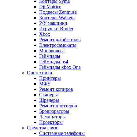
Коптеры Syma
Dji Matrice
Подвесы Zenmuse
Коптеры Walkera
Р/У машинки
Игрушки Bruder
Xbox
Ремонт джойстиков
Электросамокаты
Моноколеса
Геймпады
Геймпады ps4
Геймпады xbox One
Оргтехника
Принтеры
МФУ
Ремонт копиров
Сканеры
Шредеры
Ремонт плоттеров
Брошюраторы
Ламинаторы
Проекторы
Средства связи
Системные телефоны