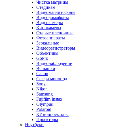
Чистка матрицы
Стедикам
Видеомагнитофоны
Видеодомофоны
Видеокамеры
Кинокамеры
Старые пленочные
Фотоаппараты
Зеркальные
Видеорегистраторы
Объективы
GoPro
Видеонаблюдение
Вспышки
Canon
Селфи монопод
Sony
Nikon
Samsung
Fujifilm Instax
Olympus
Polaroid
КИнопроекторы
Проекторы
Ноутбуки