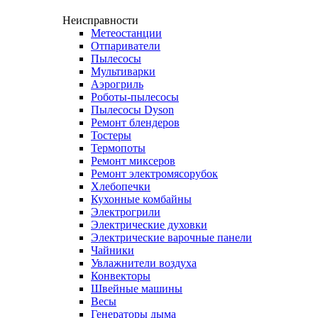
Неисправности
Метеостанции
Отпариватели
Пылесосы
Мультиварки
Аэрогриль
Роботы-пылесосы
Пылесосы Dyson
Ремонт блендеров
Тостеры
Термопоты
Ремонт миксеров
Ремонт электромясорубок
Хлебопечки
Кухонные комбайны
Электрогрили
Электрические духовки
Электрические варочные панели
Чайники
Увлажнители воздуха
Конвекторы
Швейные машины
Весы
Генераторы дыма