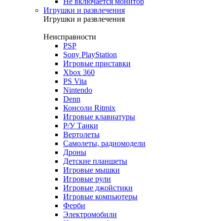
Не включается монитор
Игрушки и развлечения
Игрушки и развлечения
Неисправности
PSP
Sony PlayStation
Игровые приставки
Xbox 360
PS Vita
Nintendo
Denn
Консоли Ritmix
Игровые клавиатуры
Р/У Танки
Вертолеты
Самолеты, радиомодели
Дроны
Детские планшеты
Игровые мышки
Игровые рули
Игровые джойстики
Игровые компьютеры
Ферби
Электромобили