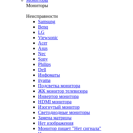
Мониторы
Мониторы
Неисправности
Samsung
Benq
LG
Viewsonic
Acer
Asus
Nec
Sony
Philips
Dell
Инфоматы
iiyama
Подсветка монитора
ЖК монитор телевизора
Инвертор монитора
HDMI монитора
Изогнутый монитор
Светодиодные мониторы
Замена матрицы
Нет изображения
Монитор пишет "Нет сигнала"