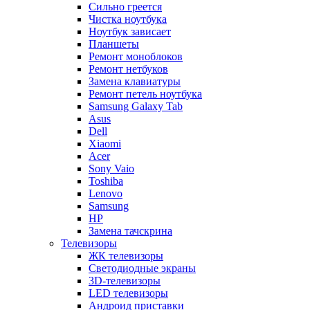
Сильно греется
Чистка ноутбука
Ноутбук зависает
Планшеты
Ремонт моноблоков
Ремонт нетбуков
Замена клавиатуры
Ремонт петель ноутбука
Samsung Galaxy Tab
Asus
Dell
Xiaomi
Acer
Sony Vaio
Toshiba
Lenovo
Samsung
HP
Замена тачскрина
Телевизоры
ЖК телевизоры
Светодиодные экраны
3D-телевизоры
LED телевизоры
Андроид приставки