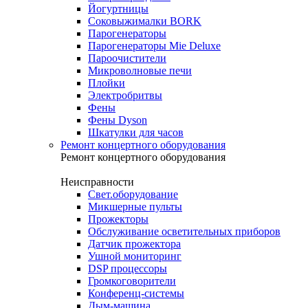
Йогуртницы
Соковыжималки BORK
Парогенераторы
Парогенераторы Mie Deluxe
Пароочистители
Микроволновые печи
Плойки
Электробритвы
Фены
Фены Dyson
Шкатулки для часов
Ремонт концертного оборудования
Ремонт концертного оборудования
Неисправности
Свет.оборудование
Микшерные пульты
Прожекторы
Обслуживание осветительных приборов
Датчик прожектора
Ушной мониторинг
DSP процессоры
Громкоговорители
Конференц-системы
Дым-машина