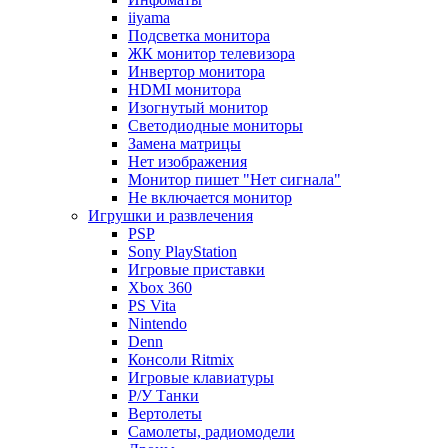
iiyama
Подсветка монитора
ЖК монитор телевизора
Инвертор монитора
HDMI монитора
Изогнутый монитор
Светодиодные мониторы
Замена матрицы
Нет изображения
Монитор пишет "Нет сигнала"
Не включается монитор
Игрушки и развлечения
PSP
Sony PlayStation
Игровые приставки
Xbox 360
PS Vita
Nintendo
Denn
Консоли Ritmix
Игровые клавиатуры
Р/У Танки
Вертолеты
Самолеты, радиомодели