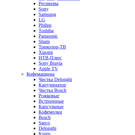
Ресиверы
Sony
Samsung
LG
Philips
Toshiba
Panasonic
Sharp
Триколор-ТВ
Xiaomi
НТВ-Плюс
Sony Bravia
Apple TV
Кофемашины
Чистка Delonghi
Капучинатор
Чистка Bosch
Рожковые
Встроенные
Капсульные
Кофемолки
Bosch
Saeco
Delonghi
Krups