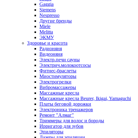
Gaggia
Siemens
Nespresso
Другие бренды
Miele
Melitta
ЭКМУ
Здоровье и красота
Радионяня
Видеоняня
Электр.печи сауны
Электрич.молокоотсосы
Фитнес-браслеты
Миостимуляторы
Электрогрелки
Вибромассажеры
Массажные кресла
Массажные кресла Beurer, Ikigai, Yamaguchi
Платы беговой дорожки
Электроника тренажеров
Ремонт "Алмаг"
Триммеры для волос и бороды
Ирригатор для зубов
Эпиляторы
Лазеры для эпиляции