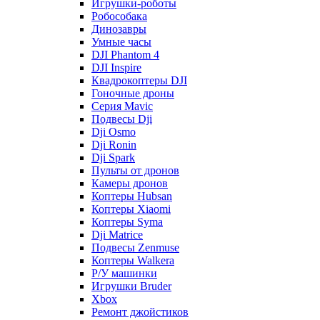
Игрушки-роботы
Робособака
Динозавры
Умные часы
DJI Phantom 4
DJI Inspire
Квадрокоптеры DJI
Гоночные дроны
Серия Mavic
Подвесы Dji
Dji Osmo
Dji Ronin
Dji Spark
Пульты от дронов
Камеры дронов
Коптеры Hubsan
Коптеры Xiaomi
Коптеры Syma
Dji Matrice
Подвесы Zenmuse
Коптеры Walkera
Р/У машинки
Игрушки Bruder
Xbox
Ремонт джойстиков