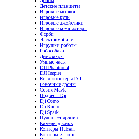
Дроны
Детские планшеты
Игровые мышки
Игровые рули
Игровые джойстики
Игровые компьютеры
Ферби
Электромобили
Игрушки-роботы
Робособака
Динозавры
Умные часы
DJI Phantom 4
DJI Inspire
Квадрокоптеры DJI
Гоночные дроны
Серия Mavic
Подвесы Dji
Dji Osmo
Dji Ronin
Dji Spark
Пульты от дронов
Камеры дронов
Коптеры Hubsan
Коптеры Xiaomi