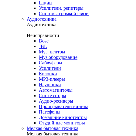
Рации
Усилители, репитеры
Системы громкой связи
Аудиотехника
Аудиотехника
Неисправности
Bose
JBL
Муз. центры
Муз.оборудование
Сабвуферы
Усилители
Колонки
MP3-плееры
Наушники
Автомагнитолы
Синтезаторы
Аудио-ресиверы
Проигрыватели винила
Патефоны
Домашние кинотеатры
Студийные мониторы
Мелкая бытовая техника
Мелкая бытовая техника