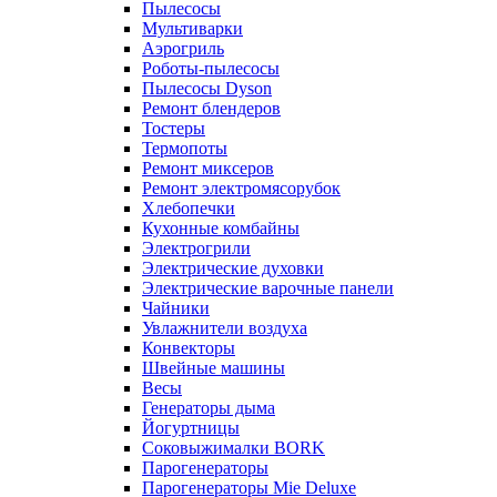
Пылесосы
Мультиварки
Аэрогриль
Роботы-пылесосы
Пылесосы Dyson
Ремонт блендеров
Тостеры
Термопоты
Ремонт миксеров
Ремонт электромясорубок
Хлебопечки
Кухонные комбайны
Электрогрили
Электрические духовки
Электрические варочные панели
Чайники
Увлажнители воздуха
Конвекторы
Швейные машины
Весы
Генераторы дыма
Йогуртницы
Соковыжималки BORK
Парогенераторы
Парогенераторы Mie Deluxe