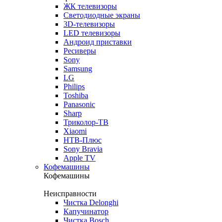
ЖК телевизоры
Светодиодные экраны
3D-телевизоры
LED телевизоры
Андроид приставки
Ресиверы
Sony
Samsung
LG
Philips
Toshiba
Panasonic
Sharp
Триколор-ТВ
Xiaomi
НТВ-Плюс
Sony Bravia
Apple TV
Кофемашины
Кофемашины
Неисправности
Чистка Delonghi
Капучинатор
Чистка Bosch