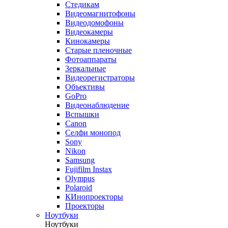
Стедикам
Видеомагнитофоны
Видеодомофоны
Видеокамеры
Кинокамеры
Старые пленочные
Фотоаппараты
Зеркальные
Видеорегистраторы
Объективы
GoPro
Видеонаблюдение
Вспышки
Canon
Селфи монопод
Sony
Nikon
Samsung
Fujifilm Instax
Olympus
Polaroid
КИнопроекторы
Проекторы
Ноутбуки
Ноутбуки