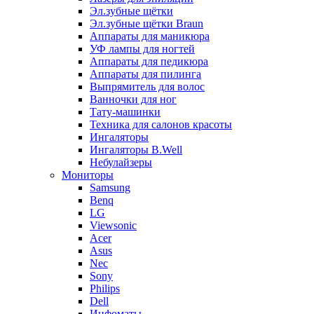
Эл.зубные щётки
Эл.зубные щётки Braun
Аппараты для маникюра
УФ лампы для ногтей
Аппараты для педикюра
Аппараты для пилинга
Выпрямитель для волос
Ванночки для ног
Тату-машинки
Техника для салонов красоты
Ингаляторы
Ингаляторы B.Well
Небулайзеры
Мониторы
Samsung
Benq
LG
Viewsonic
Acer
Asus
Nec
Sony
Philips
Dell
Инфоматы