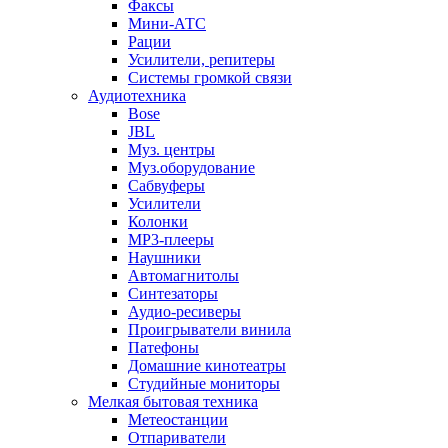
Факсы
Мини-АТС
Рации
Усилители, репитеры
Системы громкой связи
Аудиотехника
Bose
JBL
Муз. центры
Муз.оборудование
Сабвуферы
Усилители
Колонки
MP3-плееры
Наушники
Автомагнитолы
Синтезаторы
Аудио-ресиверы
Проигрыватели винила
Патефоны
Домашние кинотеатры
Студийные мониторы
Мелкая бытовая техника
Метеостанции
Отпариватели