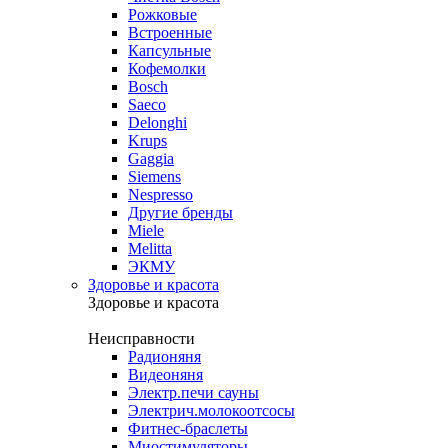
Рожковые
Встроенные
Капсульные
Кофемолки
Bosch
Saeco
Delonghi
Krups
Gaggia
Siemens
Nespresso
Другие бренды
Miele
Melitta
ЭКМУ
Здоровье и красота
Здоровье и красота
Неисправности
Радионяня
Видеоняня
Электр.печи сауны
Электрич.молокоотсосы
Фитнес-браслеты
Миостимуляторы