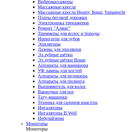
Вибромассажеры
Массажные кресла
Массажные кресла Beurer, Ikigai, Yamaguchi
Платы беговой дорожки
Электроника тренажеров
Ремонт "Алмаг"
Триммеры для волос и бороды
Ирригатор для зубов
Эпиляторы
Лазеры для эпиляции
Эл.зубные щётки
Эл.зубные щётки Braun
Аппараты для маникюра
УФ лампы для ногтей
Аппараты для педикюра
Аппараты для пилинга
Выпрямитель для волос
Ванночки для ног
Тату-машинки
Техника для салонов красоты
Ингаляторы
Ингаляторы B.Well
Небулайзеры
Мониторы
Мониторы