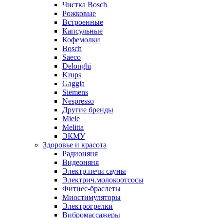
Чистка Bosch
Рожковые
Встроенные
Капсульные
Кофемолки
Bosch
Saeco
Delonghi
Krups
Gaggia
Siemens
Nespresso
Другие бренды
Miele
Melitta
ЭКМУ
Здоровье и красота
Радионяня
Видеоняня
Электр.печи сауны
Электрич.молокоотсосы
Фитнес-браслеты
Миостимуляторы
Электрогрелки
Вибромассажеры