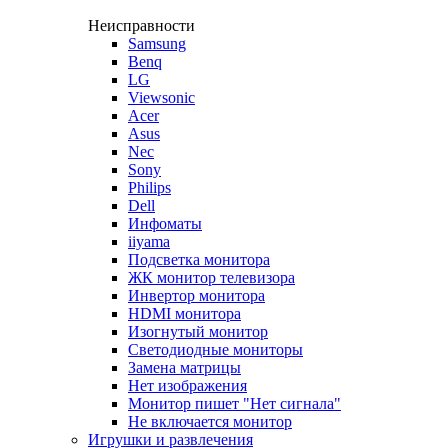
Неисправности
Samsung
Benq
LG
Viewsonic
Acer
Asus
Nec
Sony
Philips
Dell
Инфоматы
iiyama
Подсветка монитора
ЖК монитор телевизора
Инвертор монитора
HDMI монитора
Изогнутый монитор
Светодиодные мониторы
Замена матрицы
Нет изображения
Монитор пишет "Нет сигнала"
Не включается монитор
Игрушки и развлечения