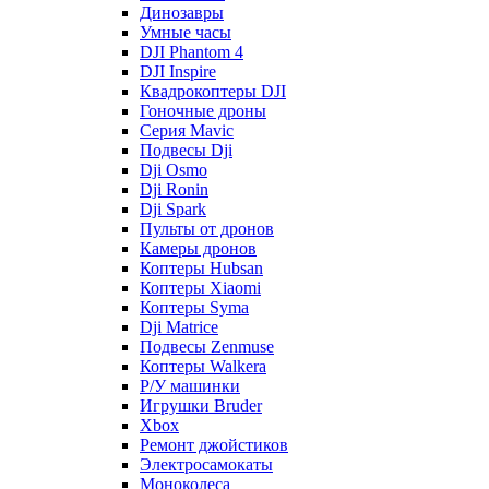
Динозавры
Умные часы
DJI Phantom 4
DJI Inspire
Квадрокоптеры DJI
Гоночные дроны
Серия Mavic
Подвесы Dji
Dji Osmo
Dji Ronin
Dji Spark
Пульты от дронов
Камеры дронов
Коптеры Hubsan
Коптеры Xiaomi
Коптеры Syma
Dji Matrice
Подвесы Zenmuse
Коптеры Walkera
Р/У машинки
Игрушки Bruder
Xbox
Ремонт джойстиков
Электросамокаты
Моноколеса