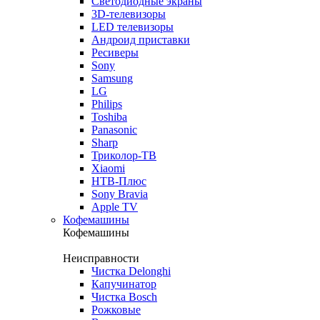
Светодиодные экраны
3D-телевизоры
LED телевизоры
Андроид приставки
Ресиверы
Sony
Samsung
LG
Philips
Toshiba
Panasonic
Sharp
Триколор-ТВ
Xiaomi
НТВ-Плюс
Sony Bravia
Apple TV
Кофемашины
Кофемашины
Неисправности
Чистка Delonghi
Капучинатор
Чистка Bosch
Рожковые