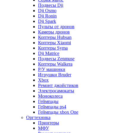
Подвесы Dji
Dji Osmo
Dji Ronin
Dji Spark
Пульты от дронов
Камеры дронов
Коптеры Hubsan
Коптеры Xiaomi
Коптеры Syma
Dji Matrice
Подвесы Zenmuse
Коптеры Walkera
Р/У машинки
Игрушки Bruder
Xbox
Ремонт джойстиков
Электросамокаты
Моноколеса
Геймпады
Геймпады ps4
Геймпады xbox One
Оргтехника
Принтеры
МФУ