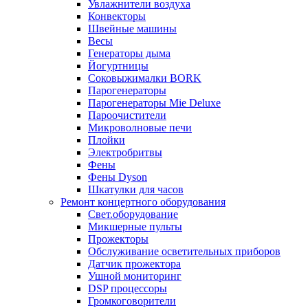
Увлажнители воздуха
Конвекторы
Швейные машины
Весы
Генераторы дыма
Йогуртницы
Соковыжималки BORK
Парогенераторы
Парогенераторы Mie Deluxe
Пароочистители
Микроволновые печи
Плойки
Электробритвы
Фены
Фены Dyson
Шкатулки для часов
Ремонт концертного оборудования
Свет.оборудование
Микшерные пульты
Прожекторы
Обслуживание осветительных приборов
Датчик прожектора
Ушной мониторинг
DSP процессоры
Громкоговорители