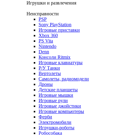
Игрушки и развлечения
Неисправности
PSP
Sony PlayStation
Игровые приставки
Xbox 360
PS Vita
Nintendo
Denn
Консоли Ritmix
Игровые клавиатуры
Р/У Танки
Вертолеты
Самолеты, радиомодели
Дроны
Детские планшеты
Игровые мышки
Игровые рули
Игровые джойстики
Игровые компьютеры
Ферби
Электромобили
Игрушки-роботы
Робособака