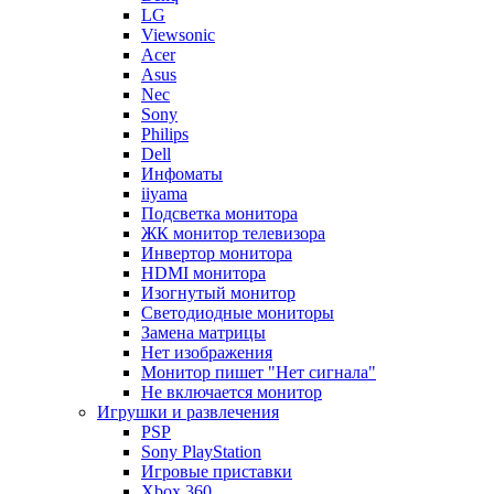
LG
Viewsonic
Acer
Asus
Nec
Sony
Philips
Dell
Инфоматы
iiyama
Подсветка монитора
ЖК монитор телевизора
Инвертор монитора
HDMI монитора
Изогнутый монитор
Светодиодные мониторы
Замена матрицы
Нет изображения
Монитор пишет "Нет сигнала"
Не включается монитор
Игрушки и развлечения
PSP
Sony PlayStation
Игровые приставки
Xbox 360