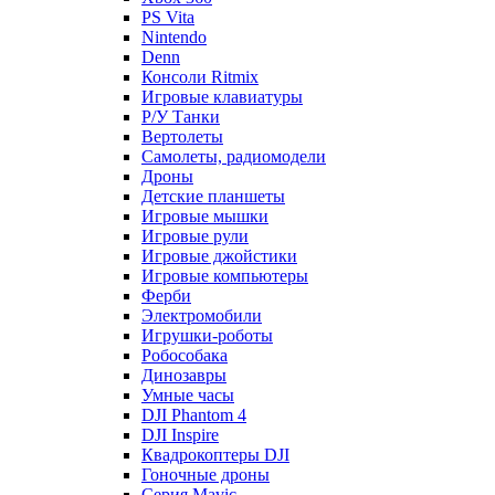
PS Vita
Nintendo
Denn
Консоли Ritmix
Игровые клавиатуры
Р/У Танки
Вертолеты
Самолеты, радиомодели
Дроны
Детские планшеты
Игровые мышки
Игровые рули
Игровые джойстики
Игровые компьютеры
Ферби
Электромобили
Игрушки-роботы
Робособака
Динозавры
Умные часы
DJI Phantom 4
DJI Inspire
Квадрокоптеры DJI
Гоночные дроны
Серия Mavic