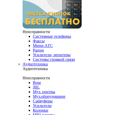
Неисправности
Системные телефоны
Факсы
Мини-АТС
Рации
Усилители, репитеры
Системы громкой связи
Аудиотехника
Аудиотехника
Неисправности
Bose
JBL
Муз. центры
Муз.оборудование
Сабвуферы
Усилители
Колонки
MP3-плееры