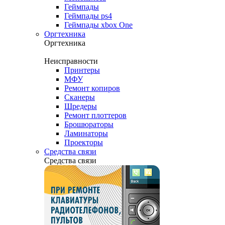
Геймпады
Геймпады ps4
Геймпады xbox One
Оргтехника
Оргтехника
Неисправности
Принтеры
МФУ
Ремонт копиров
Сканеры
Шредеры
Ремонт плоттеров
Брошюраторы
Ламинаторы
Проекторы
Средства связи
Средства связи