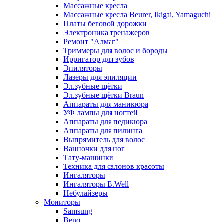
Массажные кресла
Массажные кресла Beurer, Ikigai, Yamaguchi
Платы беговой дорожки
Электроника тренажеров
Ремонт "Алмаг"
Триммеры для волос и бороды
Ирригатор для зубов
Эпиляторы
Лазеры для эпиляции
Эл.зубные щётки
Эл.зубные щётки Braun
Аппараты для маникюра
УФ лампы для ногтей
Аппараты для педикюра
Аппараты для пилинга
Выпрямитель для волос
Ванночки для ног
Тату-машинки
Техника для салонов красоты
Ингаляторы
Ингаляторы B.Well
Небулайзеры
Мониторы
Samsung
Benq