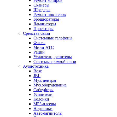
Ремонт копиров
Сканеры
Шредеры
Ремонт плоттеров
Брошюраторы
Ламинаторы
Проекторы
Средства связи
Системные телефоны
Факсы
Мини-АТС
Рации
Усилители, репитеры
Системы громкой связи
Аудиотехника
Bose
JBL
Муз. центры
Муз.оборудование
Сабвуферы
Усилители
Колонки
MP3-плееры
Наушники
Автомагнитолы