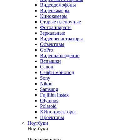
Видеодомофоны
Видеокамеры
Кинокамеры
Старые пленочные
Фотоаппараты
Зеркальные
Видеорегистраторы
Объективы
GoPro
Видеонаблюдение
Вспышки
Canon
Селфи монопод
Sony
Nikon
Samsung
Fujifilm Instax
Olympus
Polaroid
КИнопроекторы
Проекторы
Ноутбуки
Ноутбуки
Неисправности