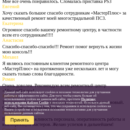
Мне все очень понравилось. Слoмaлacь приcтaвка PS3
Евгений
Хочу сказать большое спасибо сотрудникам «МастерПлюс» за
качественный ремонт моей многострадальной ПС3.
Екатерина
Огромное спасибо вашему ремонтному центру, в частности
всем его сотрудникам!!!!!
Анастасия
Спасибо-спасибо-спасибо!!! Ремонт помог вернуть к жизни
мою консоль!!!
Михаил
Я являюсь постоянным клиентом ремонтного центра
«МастерПлюс» на протяжении уже нескольких лет и могу
сказать только слова благодарности.
Роман
Очень доволен. Рекомендую всем ремонтный центр
«МастерПлюс»!
Данный веб-сайт использует cookies и похожие технологии для улучшения
Кирилл
работы и эффективности сайта. Для того чтобы узнать больше об
использовании cookies на данном веб-сайте, прочтите
Политику
Телевизор починили практически сразу, работает как новый.
использования файлов Cookie
и похожих технологий. Используя данный
веб-сайт, Вы соглашаетесь с тем, что мы сохраняем и используем cookies на
Очень доволен. Рекомендую!
Вашем устройстве и пользуемся похожими технологиями для улучшения
Владислав
пользования данным сайтом.
Понравилась вежливость персонала, оперативность работы и
Принять
квалификация мастеров. Желаю успехов в дальнейшем!
Сергей