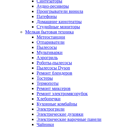
Синтезаторы
Аудио-ресиверы
Проигрыватели винила
Патефоны
Домашние кинотеатры
Студийные мониторы
Мелкая бытовая техника
Метеостанции
Отпариватели
Пылесосы
Мультиварки
Аэрогриль
Роботы-пылесосы
Пылесосы Dyson
Ремонт блендеров
Тостеры
Термопоты
Ремонт миксеров
Ремонт электромясорубок
Хлебопечки
Кухонные комбайны
Электрогрили
Электрические духовки
Электрические варочные панели
Чайники