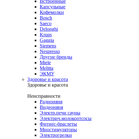
Встроенные
Капсульные
Кофемолки
Bosch
Saeco
Delonghi
Krups
Gaggia
Siemens
Nespresso
Другие бренды
Miele
Melitta
ЭКМУ
Здоровье и красота
Здоровье и красота
Неисправности
Радионяня
Видеоняня
Электр.печи сауны
Электрич.молокоотсосы
Фитнес-браслеты
Миостимуляторы
Электрогрелки