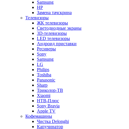
Samsung
HP
Замена тачскрина
Телевизоры
ЖК телевизоры
Светодиодные экраны
3D-телевизоры
LED телевизоры
Андроид приставки
Ресиверы
Sony
Samsung
LG
Philips
Toshiba
Panasonic
Sharp
Триколор-ТВ
Xiaomi
НТВ-Плюс
Sony Bravia
Apple TV
Кофемашины
Чистка Delonghi
Капучинатор