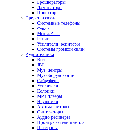
Брошюраторы
Ламинаторы
Проекторы
Средства связи
Системные телефоны
Факсы
Мини-АТС
Рации
Усилители, репитеры
Системы громкой связи
Аудиотехника
Bose
JBL
Муз. центры
Муз.оборудование
Сабвуферы
Усилители
Колонки
MP3-плееры
Наушники
Автомагнитолы
Синтезаторы
Аудио-ресиверы
Проигрыватели винила
Патефоны