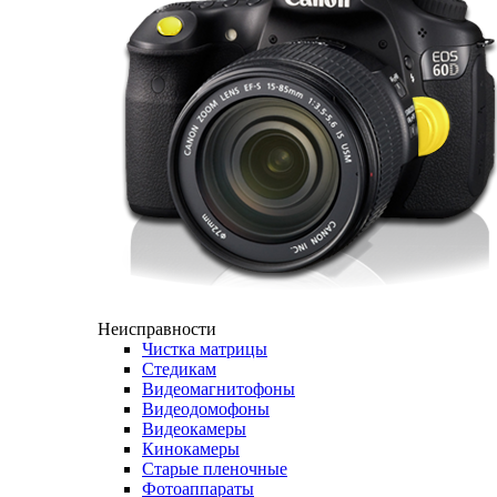
Неисправности
Чистка матрицы
Стедикам
Видеомагнитофоны
Видеодомофоны
Видеокамеры
Кинокамеры
Старые пленочные
Фотоаппараты