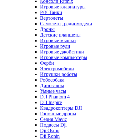
Консоли Ritmix
Игровые клавиатуры
Р/У Танки
Вертолеты
Самолеты, радиомодели
Дроны
Детские планшеты
Игровые мышки
Игровые рули
Игровые джойстики
Игровые компьютеры
Ферби
Электромобили
Игрушки-роботы
Робособака
Динозавры
Умные часы
DJI Phantom 4
DJI Inspire
Квадрокоптеры DJI
Гоночные дроны
Серия Mavic
Подвесы Dji
Dji Osmo
Dji Ronin