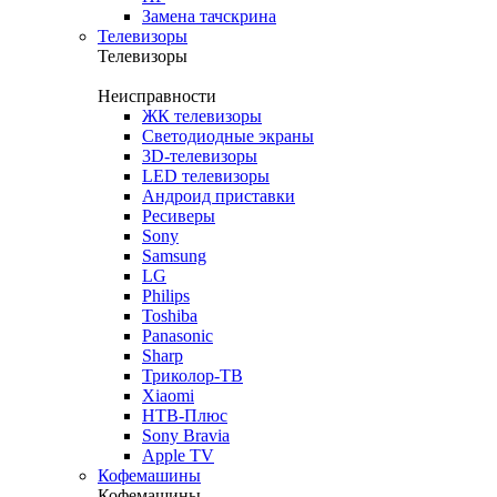
Замена тачскрина
Телевизоры
Телевизоры
Неисправности
ЖК телевизоры
Светодиодные экраны
3D-телевизоры
LED телевизоры
Андроид приставки
Ресиверы
Sony
Samsung
LG
Philips
Toshiba
Panasonic
Sharp
Триколор-ТВ
Xiaomi
НТВ-Плюс
Sony Bravia
Apple TV
Кофемашины
Кофемашины