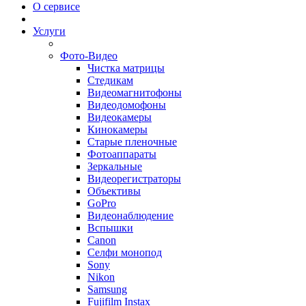
О сервисе
Услуги
Фото-Видео
Чистка матрицы
Стедикам
Видеомагнитофоны
Видеодомофоны
Видеокамеры
Кинокамеры
Старые пленочные
Фотоаппараты
Зеркальные
Видеорегистраторы
Объективы
GoPro
Видеонаблюдение
Вспышки
Canon
Селфи монопод
Sony
Nikon
Samsung
Fujifilm Instax