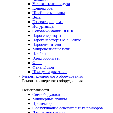
Увлажнители воздуха
Конвекторы
Швейные машины
Весы
Генераторы дыма
Йогуртницы
Соковыжималки BORK
Парогенераторы
Парогенераторы Mie Deluxe
Пароочистители
Микроволновые печи
Плойки
Электробритвы
Фены
Фены Dyson
Шкатулки для часов
Ремонт концертного оборудования
Ремонт концертного оборудования
Неисправности
Свет.оборудование
Микшерные пульты
Прожекторы
Обслуживание осветительных приборов
Датчик прожектора