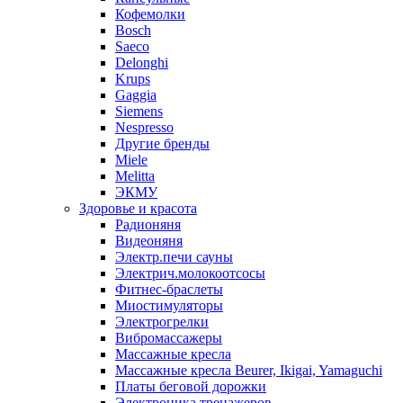
Кофемолки
Bosch
Saeco
Delonghi
Krups
Gaggia
Siemens
Nespresso
Другие бренды
Miele
Melitta
ЭКМУ
Здоровье и красота
Радионяня
Видеоняня
Электр.печи сауны
Электрич.молокоотсосы
Фитнес-браслеты
Миостимуляторы
Электрогрелки
Вибромассажеры
Массажные кресла
Массажные кресла Beurer, Ikigai, Yamaguchi
Платы беговой дорожки
Электроника тренажеров