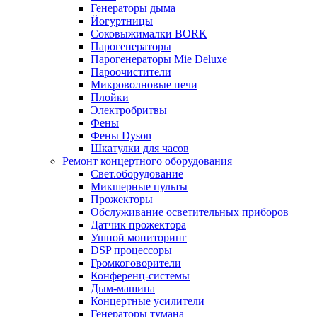
Генераторы дыма
Йогуртницы
Соковыжималки BORK
Парогенераторы
Парогенераторы Mie Deluxe
Пароочистители
Микроволновые печи
Плойки
Электробритвы
Фены
Фены Dyson
Шкатулки для часов
Ремонт концертного оборудования
Свет.оборудование
Микшерные пульты
Прожекторы
Обслуживание осветительных приборов
Датчик прожектора
Ушной мониторинг
DSP процессоры
Громкоговорители
Конференц-системы
Дым-машина
Концертные усилители
Генераторы тумана