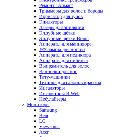
Ремонт "Алмаг"
Триммеры для волос и бороды
Ирригатор для зубов
Эпиляторы
Лазеры для эпиляции
Эл.зубные щётки
Эл.зубные щётки Braun
Аппараты для маникюра
УФ лампы для ногтей
Аппараты для педикюра
Аппараты для пилинга
Выпрямитель для волос
Ванночки для ног
Тату-машинки
Техника для салонов красоты
Ингаляторы
Ингаляторы B.Well
Небулайзеры
Мониторы
Samsung
Benq
LG
Viewsonic
Acer