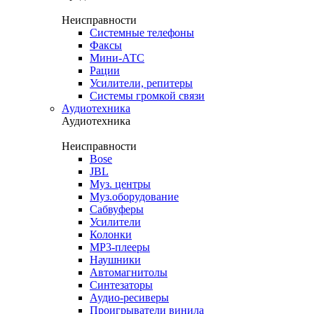
Неисправности
Системные телефоны
Факсы
Мини-АТС
Рации
Усилители, репитеры
Системы громкой связи
Аудиотехника
Аудиотехника
Неисправности
Bose
JBL
Муз. центры
Муз.оборудование
Сабвуферы
Усилители
Колонки
MP3-плееры
Наушники
Автомагнитолы
Синтезаторы
Аудио-ресиверы
Проигрыватели винила