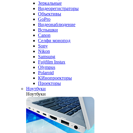
Зеркальные
Видеорегистраторы
Объективы
GoPro
Видеонаблюдение
Вспышки
Canon
Селфи монопод
Sony
Nikon
Samsung
Fujifilm Instax
Olympus
Polaroid
КИнопроекторы
Проекторы
Ноутбуки
Ноутбуки