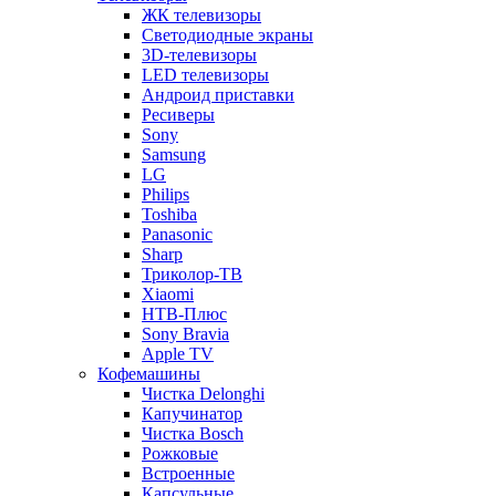
ЖК телевизоры
Светодиодные экраны
3D-телевизоры
LED телевизоры
Андроид приставки
Ресиверы
Sony
Samsung
LG
Philips
Toshiba
Panasonic
Sharp
Триколор-ТВ
Xiaomi
НТВ-Плюс
Sony Bravia
Apple TV
Кофемашины
Чистка Delonghi
Капучинатор
Чистка Bosch
Рожковые
Встроенные
Капсульные