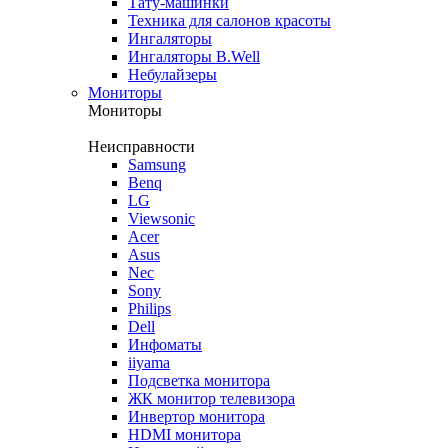
Тату-машинки
Техника для салонов красоты
Ингаляторы
Ингаляторы B.Well
Небулайзеры
Мониторы
Мониторы
Неисправности
Samsung
Benq
LG
Viewsonic
Acer
Asus
Nec
Sony
Philips
Dell
Инфоматы
iiyama
Подсветка монитора
ЖК монитор телевизора
Инвертор монитора
HDMI монитора