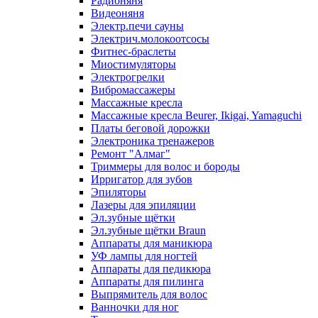
Радионяня
Видеоняня
Электр.печи сауны
Электрич.молокоотсосы
Фитнес-браслеты
Миостимуляторы
Электрогрелки
Вибромассажеры
Массажные кресла
Массажные кресла Beurer, Ikigai, Yamaguchi
Платы беговой дорожки
Электроника тренажеров
Ремонт "Алмаг"
Триммеры для волос и бороды
Ирригатор для зубов
Эпиляторы
Лазеры для эпиляции
Эл.зубные щётки
Эл.зубные щётки Braun
Аппараты для маникюра
УФ лампы для ногтей
Аппараты для педикюра
Аппараты для пилинга
Выпрямитель для волос
Ванночки для ног