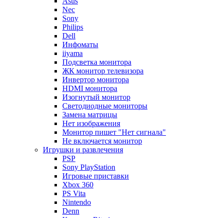
Asus
Nec
Sony
Philips
Dell
Инфоматы
iiyama
Подсветка монитора
ЖК монитор телевизора
Инвертор монитора
HDMI монитора
Изогнутый монитор
Светодиодные мониторы
Замена матрицы
Нет изображения
Монитор пишет "Нет сигнала"
Не включается монитор
Игрушки и развлечения
PSP
Sony PlayStation
Игровые приставки
Xbox 360
PS Vita
Nintendo
Denn