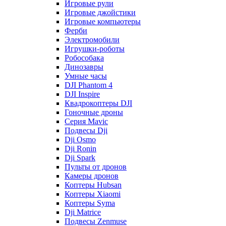
Игровые рули
Игровые джойстики
Игровые компьютеры
Ферби
Электромобили
Игрушки-роботы
Робособака
Динозавры
Умные часы
DJI Phantom 4
DJI Inspire
Квадрокоптеры DJI
Гоночные дроны
Серия Mavic
Подвесы Dji
Dji Osmo
Dji Ronin
Dji Spark
Пульты от дронов
Камеры дронов
Коптеры Hubsan
Коптеры Xiaomi
Коптеры Syma
Dji Matrice
Подвесы Zenmuse