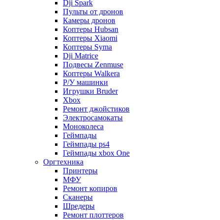
Dji Spark
Пульты от дронов
Камеры дронов
Коптеры Hubsan
Коптеры Xiaomi
Коптеры Syma
Dji Matrice
Подвесы Zenmuse
Коптеры Walkera
Р/У машинки
Игрушки Bruder
Xbox
Ремонт джойстиков
Электросамокаты
Моноколеса
Геймпады
Геймпады ps4
Геймпады xbox One
Оргтехника
Принтеры
МФУ
Ремонт копиров
Сканеры
Шредеры
Ремонт плоттеров