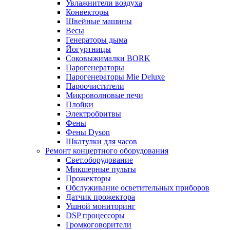
Увлажнители воздуха
Конвекторы
Швейные машины
Весы
Генераторы дыма
Йогуртницы
Соковыжималки BORK
Парогенераторы
Парогенераторы Mie Deluxe
Пароочистители
Микроволновые печи
Плойки
Электробритвы
Фены
Фены Dyson
Шкатулки для часов
Ремонт концертного оборудования
Свет.оборудование
Микшерные пульты
Прожекторы
Обслуживание осветительных приборов
Датчик прожектора
Ушной мониторинг
DSP процессоры
Громкоговорители