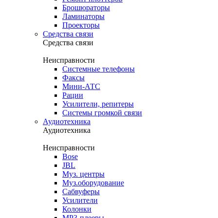
Брошюраторы
Ламинаторы
Проекторы
Средства связи
Средства связи
Неисправности
Системные телефоны
Факсы
Мини-АТС
Рации
Усилители, репитеры
Системы громкой связи
Аудиотехника
Аудиотехника
Неисправности
Bose
JBL
Муз. центры
Муз.оборудование
Сабвуферы
Усилители
Колонки
MP3-плееры