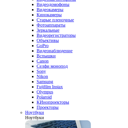
Видеодомофоны
Видеокамеры
Кинокамеры
Старые пленочные
Фотоаппараты
Зеркальные
Видеорегистраторы
Объективы
GoPro
Видеонаблюдение
Вспышки
Canon
Селфи монопод
Sony
Nikon
Samsung
Fujifilm Instax
Olympus
Polaroid
КИнопроекторы
Проекторы
Ноутбуки
Ноутбуки