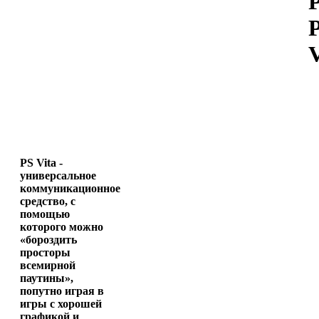
V
PS Vita -
универсальное
коммуникационное
средство, с
помощью
которого можно
«бороздить
просторы
всемирной
паутины»,
попутно играя в
игры с хорошей
графикой и