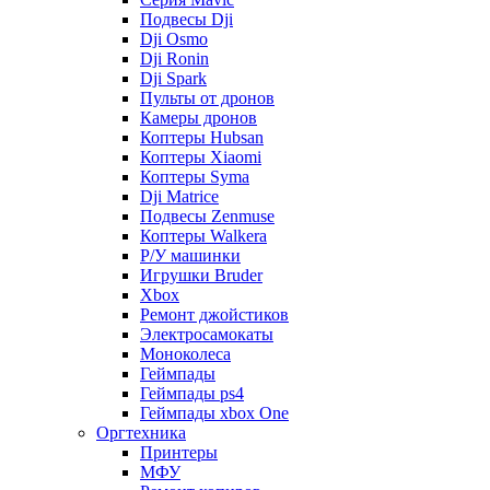
Подвесы Dji
Dji Osmo
Dji Ronin
Dji Spark
Пульты от дронов
Камеры дронов
Коптеры Hubsan
Коптеры Xiaomi
Коптеры Syma
Dji Matrice
Подвесы Zenmuse
Коптеры Walkera
Р/У машинки
Игрушки Bruder
Xbox
Ремонт джойстиков
Электросамокаты
Моноколеса
Геймпады
Геймпады ps4
Геймпады xbox One
Оргтехника
Принтеры
МФУ