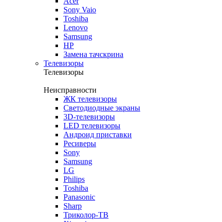
Acer
Sony Vaio
Toshiba
Lenovo
Samsung
HP
Замена тачскрина
Телевизоры
Телевизоры
Неисправности
ЖК телевизоры
Светодиодные экраны
3D-телевизоры
LED телевизоры
Андроид приставки
Ресиверы
Sony
Samsung
LG
Philips
Toshiba
Panasonic
Sharp
Триколор-ТВ