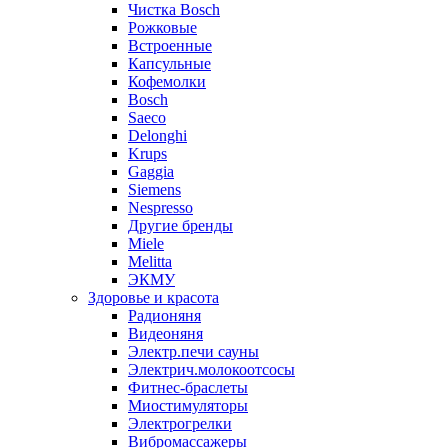
Чистка Bosch
Рожковые
Встроенные
Капсульные
Кофемолки
Bosch
Saeco
Delonghi
Krups
Gaggia
Siemens
Nespresso
Другие бренды
Miele
Melitta
ЭКМУ
Здоровье и красота
Радионяня
Видеоняня
Электр.печи сауны
Электрич.молокоотсосы
Фитнес-браслеты
Миостимуляторы
Электрогрелки
Вибромассажеры