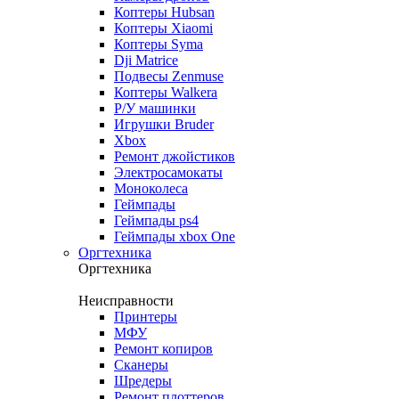
Коптеры Hubsan
Коптеры Xiaomi
Коптеры Syma
Dji Matrice
Подвесы Zenmuse
Коптеры Walkera
Р/У машинки
Игрушки Bruder
Xbox
Ремонт джойстиков
Электросамокаты
Моноколеса
Геймпады
Геймпады ps4
Геймпады xbox One
Оргтехника
Оргтехника
Неисправности
Принтеры
МФУ
Ремонт копиров
Сканеры
Шредеры
Ремонт плоттеров