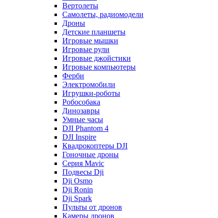
Вертолеты
Самолеты, радиомодели
Дроны
Детские планшеты
Игровые мышки
Игровые рули
Игровые джойстики
Игровые компьютеры
Ферби
Электромобили
Игрушки-роботы
Робособака
Динозавры
Умные часы
DJI Phantom 4
DJI Inspire
Квадрокоптеры DJI
Гоночные дроны
Серия Mavic
Подвесы Dji
Dji Osmo
Dji Ronin
Dji Spark
Пульты от дронов
Камеры дронов