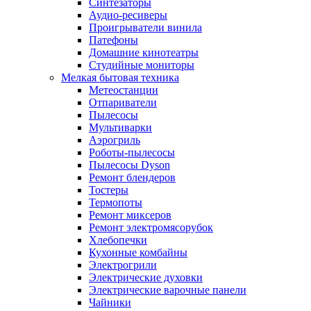
Синтезаторы
Аудио-ресиверы
Проигрыватели винила
Патефоны
Домашние кинотеатры
Студийные мониторы
Мелкая бытовая техника
Метеостанции
Отпариватели
Пылесосы
Мультиварки
Аэрогриль
Роботы-пылесосы
Пылесосы Dyson
Ремонт блендеров
Тостеры
Термопоты
Ремонт миксеров
Ремонт электромясорубок
Хлебопечки
Кухонные комбайны
Электрогрили
Электрические духовки
Электрические варочные панели
Чайники