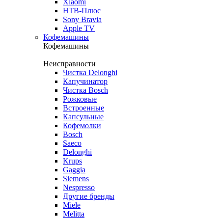
Xiaomi
НТВ-Плюс
Sony Bravia
Apple TV
Кофемашины
Кофемашины
Неисправности
Чистка Delonghi
Капучинатор
Чистка Bosch
Рожковые
Встроенные
Капсульные
Кофемолки
Bosch
Saeco
Delonghi
Krups
Gaggia
Siemens
Nespresso
Другие бренды
Miele
Melitta