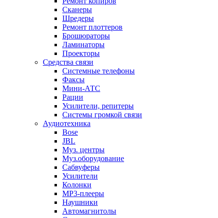
Ремонт копиров
Сканеры
Шредеры
Ремонт плоттеров
Брошюраторы
Ламинаторы
Проекторы
Средства связи
Системные телефоны
Факсы
Мини-АТС
Рации
Усилители, репитеры
Системы громкой связи
Аудиотехника
Bose
JBL
Муз. центры
Муз.оборудование
Сабвуферы
Усилители
Колонки
MP3-плееры
Наушники
Автомагнитолы