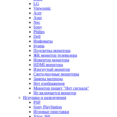
LG
Viewsonic
Acer
Asus
Nec
Sony
Philips
Dell
Инфоматы
iiyama
Подсветка монитора
ЖК монитор телевизора
Инвертор монитора
HDMI монитора
Изогнутый монитор
Светодиодные мониторы
Замена матрицы
Нет изображения
Монитор пишет "Нет сигнала"
Не включается монитор
Игрушки и развлечения
PSP
Sony PlayStation
Игровые приставки
Xbox 360