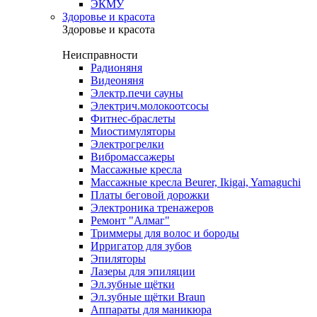
ЭКМУ
Здоровье и красота
Здоровье и красота
Неисправности
Радионяня
Видеоняня
Электр.печи сауны
Электрич.молокоотсосы
Фитнес-браслеты
Миостимуляторы
Электрогрелки
Вибромассажеры
Массажные кресла
Массажные кресла Beurer, Ikigai, Yamaguchi
Платы беговой дорожки
Электроника тренажеров
Ремонт "Алмаг"
Триммеры для волос и бороды
Ирригатор для зубов
Эпиляторы
Лазеры для эпиляции
Эл.зубные щётки
Эл.зубные щётки Braun
Аппараты для маникюра