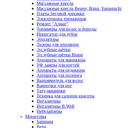
Массажные кресла
Массажные кресла Beurer, Ikigai, Yamaguchi
Платы беговой дорожки
Электроника тренажеров
Ремонт "Алмаг"
Триммеры для волос и бороды
Ирригатор для зубов
Эпиляторы
Лазеры для эпиляции
Эл.зубные щётки
Эл.зубные щётки Braun
Аппараты для маникюра
УФ лампы для ногтей
Аппараты для педикюра
Аппараты для пилинга
Выпрямитель для волос
Ванночки для ног
Тату-машинки
Техника для салонов красоты
Ингаляторы
Ингаляторы B.Well
Небулайзеры
Мониторы
Samsung
Benq