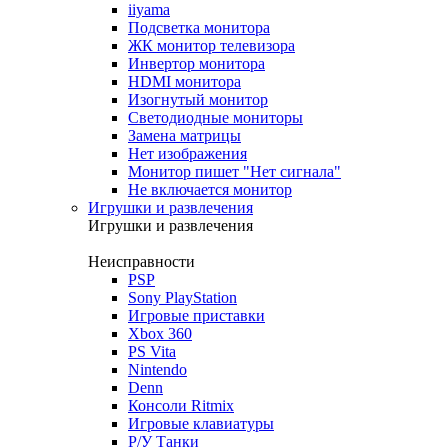
iiyama
Подсветка монитора
ЖК монитор телевизора
Инвертор монитора
HDMI монитора
Изогнутый монитор
Светодиодные мониторы
Замена матрицы
Нет изображения
Монитор пишет "Нет сигнала"
Не включается монитор
Игрушки и развлечения
Игрушки и развлечения
Неисправности
PSP
Sony PlayStation
Игровые приставки
Xbox 360
PS Vita
Nintendo
Denn
Консоли Ritmix
Игровые клавиатуры
Р/У Танки