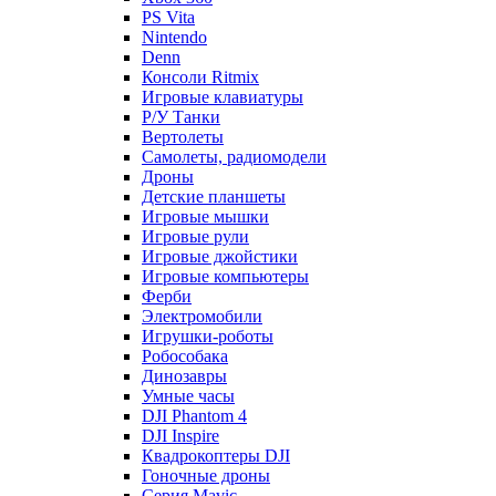
PS Vita
Nintendo
Denn
Консоли Ritmix
Игровые клавиатуры
Р/У Танки
Вертолеты
Самолеты, радиомодели
Дроны
Детские планшеты
Игровые мышки
Игровые рули
Игровые джойстики
Игровые компьютеры
Ферби
Электромобили
Игрушки-роботы
Робособака
Динозавры
Умные часы
DJI Phantom 4
DJI Inspire
Квадрокоптеры DJI
Гоночные дроны
Серия Mavic