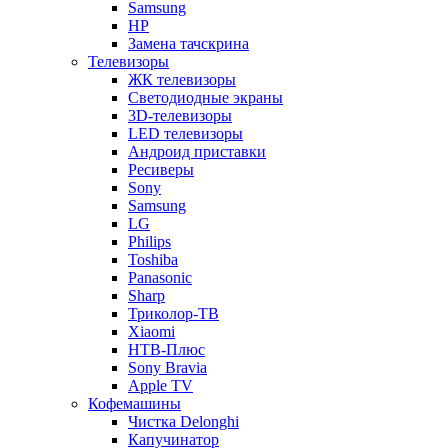
Samsung
HP
Замена тачскрина
Телевизоры
ЖК телевизоры
Светодиодные экраны
3D-телевизоры
LED телевизоры
Андроид приставки
Ресиверы
Sony
Samsung
LG
Philips
Toshiba
Panasonic
Sharp
Триколор-ТВ
Xiaomi
НТВ-Плюс
Sony Bravia
Apple TV
Кофемашины
Чистка Delonghi
Капучинатор