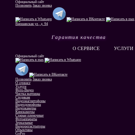
Официальный сайт
Позвонить
Заказ звонка
Варшавская ул., д. 94
Гарантия качества
О СЕРВИСЕ
УСЛУГИ
Официальный сайт
Позвонить
Заказ звонка
О сервисе
Услуги
Фото-Видео
Чистка матрицы
Стедикам
Видеомагнитофоны
Видеодомофоны
Видеокамеры
Кинокамеры
Старые пленочные
Фотоаппараты
Зеркальные
Видеорегистраторы
Объективы
GoPro