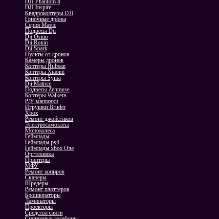
DJI Phantom 4
DJI Inspire
Квадрокоптеры DJI
Гоночные дроны
Серия Mavic
Подвесы Dji
Dji Osmo
Dji Ronin
Dji Spark
Пульты от дронов
Камеры дронов
Коптеры Hubsan
Коптеры Xiaomi
Коптеры Syma
Dji Matrice
Подвесы Zenmuse
Коптеры Walkera
Р/У машинки
Игрушки Bruder
Xbox
Ремонт джойстиков
Электросамокаты
Моноколеса
Геймпады
Геймпады ps4
Геймпады xbox One
Оргтехника
Принтеры
МФУ
Ремонт копиров
Сканеры
Шредеры
Ремонт плоттеров
Брошюраторы
Ламинаторы
Проекторы
Средства связи
Системные телефоны