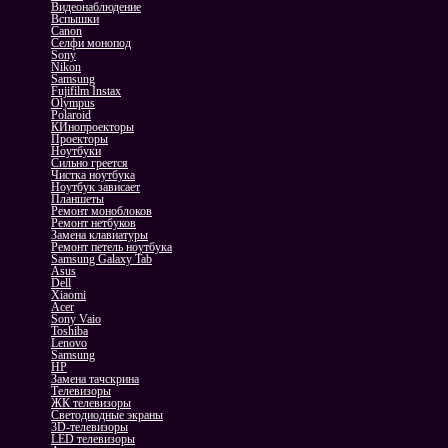
Видеонаблюдение
Вспышки
Canon
Селфи монопод
Sony
Nikon
Samsung
Fujifilm Instax
Olympus
Polaroid
КИнопроекторы
Проекторы
Ноутбуки
Сильно греется
Чистка ноутбука
Ноутбук зависает
Планшеты
Ремонт моноблоков
Ремонт нетбуков
Замена клавиатуры
Ремонт петель ноутбука
Samsung Galaxy Tab
Asus
Dell
Xiaomi
Acer
Sony Vaio
Toshiba
Lenovo
Samsung
HP
Замена тачскрина
Телевизоры
ЖК телевизоры
Светодиодные экраны
3D-телевизоры
LED телевизоры