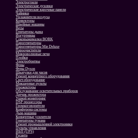
Электрогрили
Электрические духовки
Электрические варочные панели
Чайники
Увлажнители воздуха
Конвекторы
Швейные машины
Весы
Генераторы дыма
Йогуртницы
Соковыжималки BORK
Парогенераторы
Парогенераторы Mie Deluxe
Пароочистители
Микроволновые печи
Плойки
Электробритвы
Фены
Фены Dyson
Шкатулки для часов
Ремонт концертного оборудования
Свет.оборудование
Микшерные пульты
Прожекторы
Обслуживание осветительных приборов
Датчик прожектора
Ушной мониторинг
DSP процессоры
Громкоговорители
Конференц-системы
Дым-машина
Концертные усилители
Генераторы тумана
Ремонт промышленной электроники
Пульты управления
ИБП (UPS)
Ресанта