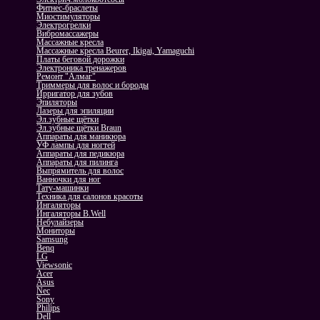
Фитнес-браслеты
Миостимуляторы
Электрогрелки
Вибромассажеры
Массажные кресла
Массажные кресла Beurer, Ikigai, Yamaguchi
Платы беговой дорожки
Электроника тренажеров
Ремонт "Алмаг"
Триммеры для волос и бороды
Ирригатор для зубов
Эпиляторы
Лазеры для эпиляции
Эл.зубные щётки
Эл.зубные щётки Braun
Аппараты для маникюра
УФ лампы для ногтей
Аппараты для педикюра
Аппараты для пилинга
Выпрямитель для волос
Ванночки для ног
Тату-машинки
Техника для салонов красоты
Ингаляторы
Ингаляторы B.Well
Небулайзеры
Мониторы
Samsung
Benq
LG
Viewsonic
Acer
Asus
Nec
Sony
Philips
Dell