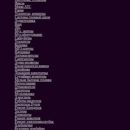
Факсы
Мини-АТС
Рации
Усилители, репитеры
Системы громкой связи
Аудиотехника
Bose
JBL
Муз. центры
Муз.оборудование
Сабвуферы
Усилители
Колонки
MP3-плееры
Наушники
Автомагнитолы
Синтезаторы
Аудио-ресиверы
Проигрыватели винила
Патефоны
Домашние кинотеатры
Студийные мониторы
Мелкая бытовая техника
Метеостанции
Отпариватели
Пылесосы
Мультиварки
Аэрогриль
Роботы-пылесосы
Пылесосы Dyson
Ремонт блендеров
Тостеры
Термопоты
Ремонт миксеров
Ремонт электромясорубок
Хлебопечки
Кухонные комбайны