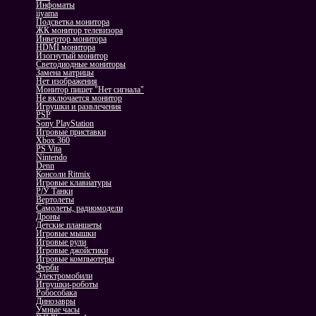
Инфоматы
iiyama
Подсветка монитора
ЖК монитор телевизора
Инвертор монитора
HDMI монитора
Изогнутый монитор
Светодиодные мониторы
Замена матрицы
Нет изображения
Монитор пишет "Нет сигнала"
Не включается монитор
Игрушки и развлечения
PSP
Sony PlayStation
Игровые приставки
Xbox 360
PS Vita
Nintendo
Denn
Консоли Ritmix
Игровые клавиатуры
Р/У Танки
Вертолеты
Самолеты, радиомодели
Дроны
Детские планшеты
Игровые мышки
Игровые рули
Игровые джойстики
Игровые компьютеры
Ферби
Электромобили
Игрушки-роботы
Робособака
Динозавры
Умные часы