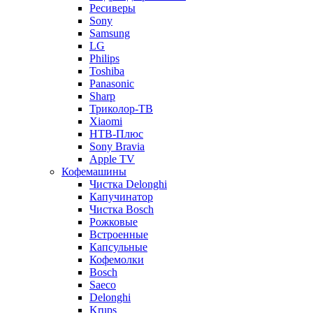
Ресиверы
Sony
Samsung
LG
Philips
Toshiba
Panasonic
Sharp
Триколор-ТВ
Xiaomi
НТВ-Плюс
Sony Bravia
Apple TV
Кофемашины
Чистка Delonghi
Капучинатор
Чистка Bosch
Рожковые
Встроенные
Капсульные
Кофемолки
Bosch
Saeco
Delonghi
Krups