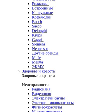
Рожковые
Встроенные
Капсульные
Кофемолки
Bosch
Saeco
Delonghi
Krups
Gaggia
Siemens
Nespresso
Другие бренды
Miele
Melitta
ЭКМУ
Здоровье и красота
Здоровье и красота
Неисправности
Радионяня
Видеоняня
Электр.печи сауны
Электрич.молокоотсосы
Фитнес-браслеты
Миостимуляторы