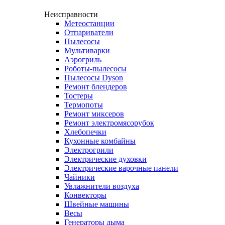
Неисправности
Метеостанции
Отпариватели
Пылесосы
Мультиварки
Аэрогриль
Роботы-пылесосы
Пылесосы Dyson
Ремонт блендеров
Тостеры
Термопоты
Ремонт миксеров
Ремонт электромясорубок
Хлебопечки
Кухонные комбайны
Электрогрили
Электрические духовки
Электрические варочные панели
Чайники
Увлажнители воздуха
Конвекторы
Швейные машины
Весы
Генераторы дыма