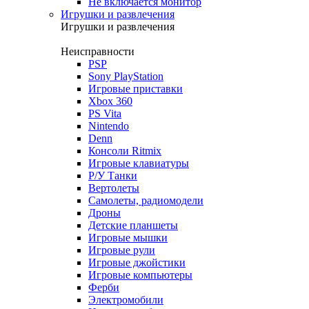
Не включается монитор
Игрушки и развлечения
Игрушки и развлечения
Неисправности
PSP
Sony PlayStation
Игровые приставки
Xbox 360
PS Vita
Nintendo
Denn
Консоли Ritmix
Игровые клавиатуры
Р/У Танки
Вертолеты
Самолеты, радиомодели
Дроны
Детские планшеты
Игровые мышки
Игровые рули
Игровые джойстики
Игровые компьютеры
Ферби
Электромобили