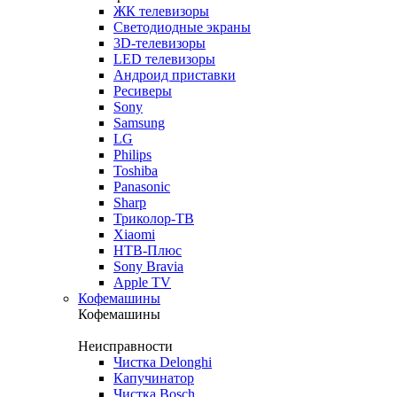
ЖК телевизоры
Светодиодные экраны
3D-телевизоры
LED телевизоры
Андроид приставки
Ресиверы
Sony
Samsung
LG
Philips
Toshiba
Panasonic
Sharp
Триколор-ТВ
Xiaomi
НТВ-Плюс
Sony Bravia
Apple TV
Кофемашины
Кофемашины
Неисправности
Чистка Delonghi
Капучинатор
Чистка Bosch