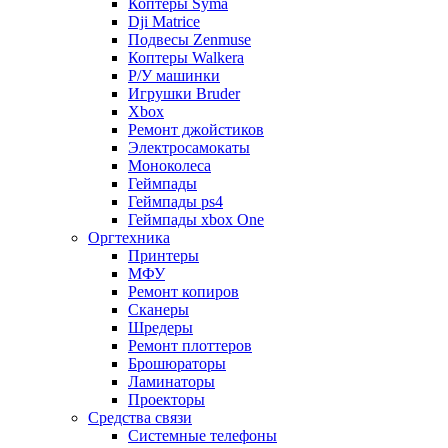
Коптеры Syma
Dji Matrice
Подвесы Zenmuse
Коптеры Walkera
Р/У машинки
Игрушки Bruder
Xbox
Ремонт джойстиков
Электросамокаты
Моноколеса
Геймпады
Геймпады ps4
Геймпады xbox One
Оргтехника
Принтеры
МФУ
Ремонт копиров
Сканеры
Шредеры
Ремонт плоттеров
Брошюраторы
Ламинаторы
Проекторы
Средства связи
Системные телефоны