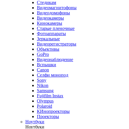
Стедикам
Видеомагнитофоны
Видеодомофоны
Видеокамеры
Кинокамеры
Старые пленочные
Фотоаппараты
Зеркальные
Видеорегистраторы
Объективы
GoPro
Видеонаблюдение
Вспышки
Canon
Селфи монопод
Sony
Nikon
Samsung
Fujifilm Instax
Olympus
Polaroid
КИнопроекторы
Проекторы
Ноутбуки
Ноутбуки