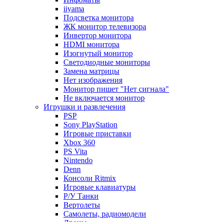
iiyama
Подсветка монитора
ЖК монитор телевизора
Инвертор монитора
HDMI монитора
Изогнутый монитор
Светодиодные мониторы
Замена матрицы
Нет изображения
Монитор пишет "Нет сигнала"
Не включается монитор
Игрушки и развлечения
PSP
Sony PlayStation
Игровые приставки
Xbox 360
PS Vita
Nintendo
Denn
Консоли Ritmix
Игровые клавиатуры
Р/У Танки
Вертолеты
Самолеты, радиомодели