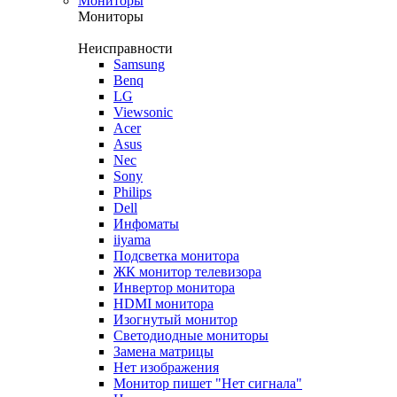
Мониторы
Мониторы
Неисправности
Samsung
Benq
LG
Viewsonic
Acer
Asus
Nec
Sony
Philips
Dell
Инфоматы
iiyama
Подсветка монитора
ЖК монитор телевизора
Инвертор монитора
HDMI монитора
Изогнутый монитор
Светодиодные мониторы
Замена матрицы
Нет изображения
Монитор пишет "Нет сигнала"