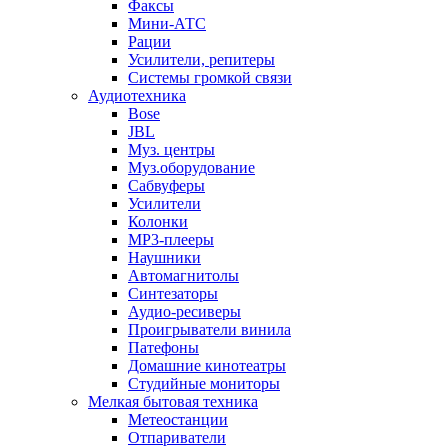
Факсы
Мини-АТС
Рации
Усилители, репитеры
Системы громкой связи
Аудиотехника
Bose
JBL
Муз. центры
Муз.оборудование
Сабвуферы
Усилители
Колонки
MP3-плееры
Наушники
Автомагнитолы
Синтезаторы
Аудио-ресиверы
Проигрыватели винила
Патефоны
Домашние кинотеатры
Студийные мониторы
Мелкая бытовая техника
Метеостанции
Отпариватели