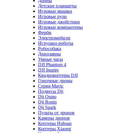
Дроны
Детские планшеты
Игровые мышки
Игровые рули
Игровые джойстики
Игровые компьютеры
Ферби
Электромобили
Игрушки-роботы
Робособака
Динозавры
Умные часы
DJI Phantom 4
DJI Inspire
Квадрокоптеры DJI
Гоночные дроны
Серия Mavic
Подвесы Dji
Dji Osmo
Dji Ronin
Dji Spark
Пульты от дронов
Камеры дронов
Коптеры Hubsan
Коптеры Xiaomi