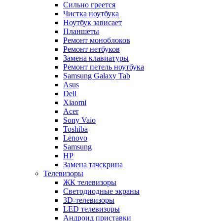
Сильно греется
Чистка ноутбука
Ноутбук зависает
Планшеты
Ремонт моноблоков
Ремонт нетбуков
Замена клавиатуры
Ремонт петель ноутбука
Samsung Galaxy Tab
Asus
Dell
Xiaomi
Acer
Sony Vaio
Toshiba
Lenovo
Samsung
HP
Замена тачскрина
Телевизоры
ЖК телевизоры
Светодиодные экраны
3D-телевизоры
LED телевизоры
Андроид приставки