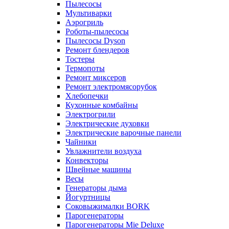
Пылесосы
Мультиварки
Аэрогриль
Роботы-пылесосы
Пылесосы Dyson
Ремонт блендеров
Тостеры
Термопоты
Ремонт миксеров
Ремонт электромясорубок
Хлебопечки
Кухонные комбайны
Электрогрили
Электрические духовки
Электрические варочные панели
Чайники
Увлажнители воздуха
Конвекторы
Швейные машины
Весы
Генераторы дыма
Йогуртницы
Соковыжималки BORK
Парогенераторы
Парогенераторы Mie Deluxe