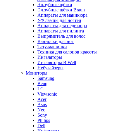
Эл.зубные щётки
Эл.зубные щётки Braun
Аппараты для маникюра
УФ лампы для ногтей
Аппараты для педикюра
Аппараты для пилинга
Выпрямитель для волос
Ванночки для ног
Тату-машинки
Техника для салонов красоты
Ингаляторы
Ингаляторы B.Well
Небулайзеры
Мониторы
Samsung
Benq
LG
Viewsonic
Acer
Asus
Nec
Sony
Philips
Dell
Инфоматы