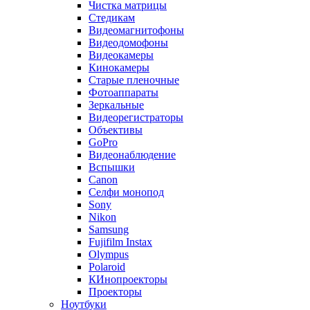
Чистка матрицы
Стедикам
Видеомагнитофоны
Видеодомофоны
Видеокамеры
Кинокамеры
Старые пленочные
Фотоаппараты
Зеркальные
Видеорегистраторы
Объективы
GoPro
Видеонаблюдение
Вспышки
Canon
Селфи монопод
Sony
Nikon
Samsung
Fujifilm Instax
Olympus
Polaroid
КИнопроекторы
Проекторы
Ноутбуки