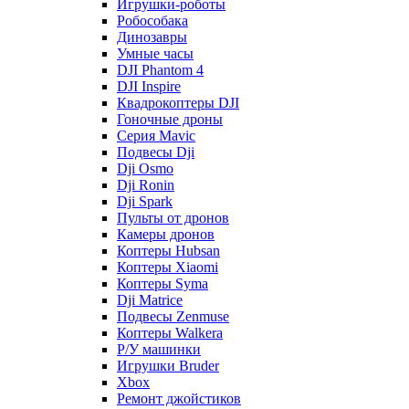
Игрушки-роботы
Робособака
Динозавры
Умные часы
DJI Phantom 4
DJI Inspire
Квадрокоптеры DJI
Гоночные дроны
Серия Mavic
Подвесы Dji
Dji Osmo
Dji Ronin
Dji Spark
Пульты от дронов
Камеры дронов
Коптеры Hubsan
Коптеры Xiaomi
Коптеры Syma
Dji Matrice
Подвесы Zenmuse
Коптеры Walkera
Р/У машинки
Игрушки Bruder
Xbox
Ремонт джойстиков