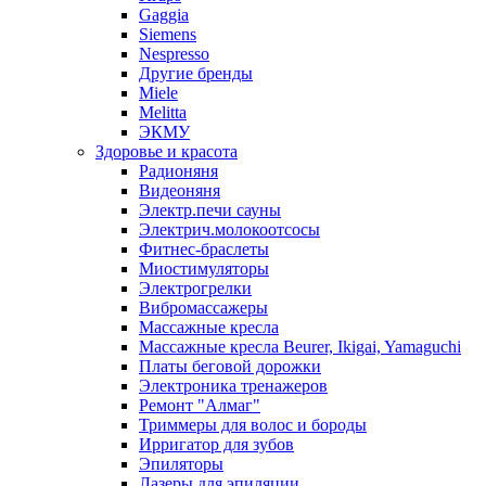
Gaggia
Siemens
Nespresso
Другие бренды
Miele
Melitta
ЭКМУ
Здоровье и красота
Радионяня
Видеоняня
Электр.печи сауны
Электрич.молокоотсосы
Фитнес-браслеты
Миостимуляторы
Электрогрелки
Вибромассажеры
Массажные кресла
Массажные кресла Beurer, Ikigai, Yamaguchi
Платы беговой дорожки
Электроника тренажеров
Ремонт "Алмаг"
Триммеры для волос и бороды
Ирригатор для зубов
Эпиляторы
Лазеры для эпиляции