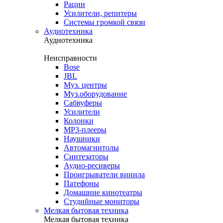
Рации
Усилители, репитеры
Системы громкой связи
Аудиотехника
Аудиотехника
Неисправности
Bose
JBL
Муз. центры
Муз.оборудование
Сабвуферы
Усилители
Колонки
MP3-плееры
Наушники
Автомагнитолы
Синтезаторы
Аудио-ресиверы
Проигрыватели винила
Патефоны
Домашние кинотеатры
Студийные мониторы
Мелкая бытовая техника
Мелкая бытовая техника