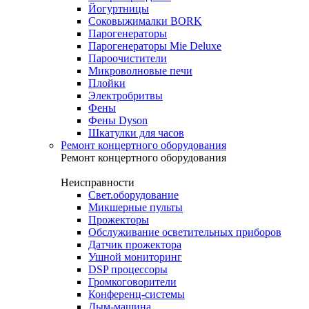
Йогуртницы
Соковыжималки BORK
Парогенераторы
Парогенераторы Mie Deluxe
Пароочистители
Микроволновые печи
Плойки
Электробритвы
Фены
Фены Dyson
Шкатулки для часов
Ремонт концертного оборудования
Ремонт концертного оборудования
Неисправности
Свет.оборудование
Микшерные пульты
Прожекторы
Обслуживание осветительных приборов
Датчик прожектора
Ушной мониторинг
DSP процессоры
Громкоговорители
Конференц-системы
Дым-машина