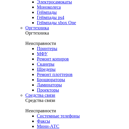
Электросамокаты
Моноколеса
Геймпады
Геймпады ps4
Геймпады xbox One
Оргтехника
Оргтехника
Неисправности
Принтеры
МФУ
Ремонт копиров
Сканеры
Шредеры
Ремонт плоттеров
Брошюраторы
Ламинаторы
Проекторы
Средства связи
Средства связи
Неисправности
Системные телефоны
Факсы
Мини-АТС