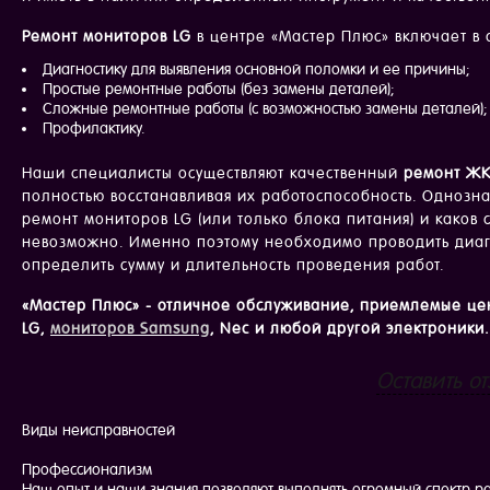
Ремонт мониторов LG
в центре «Мастер Плюс» включает в 
Диагностику для выявления основной поломки и ее причины;
Простые ремонтные работы (без замены деталей);
Сложные ремонтные работы (с возможностью замены деталей);
Профилактику.
Наши специалисты осуществляют качественный
ремонт ЖК
полностью восстанавливая их работоспособность. Однознач
ремонт мониторов LG (или только блока питания) и каков 
невозможно. Именно поэтому необходимо проводить диагн
определить сумму и длительность проведения работ.
«Мастер Плюс» - отличное обслуживание, приемлемые це
LG,
мониторов Samsung
, Nec и любой другой электроники.
Оставить от
Виды неисправностей
Профессионализм
Наш опыт и наши знания позволяют выполнять огромный спектр ра