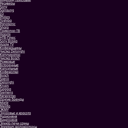
Андроид приставки
Ресиверы
Sony
Samsung
LG
Philips
Toshiba
Panasonic
Sharp
Триколор-ТВ
Xiaomi
НТВ-Плюс
Sony Bravia
Apple TV
Кофемашины
Чистка Delonghi
Капучинатор
Чистка Bosch
Рожковые
Встроенные
Капсульные
Кофемолки
Bosch
Saeco
Delonghi
Krups
Gaggia
Siemens
Nespresso
Другие бренды
Miele
Melitta
ЭКМУ
Здоровье и красота
Радионяня
Видеоняня
Электр.печи сауны
Электрич.молокоотсосы