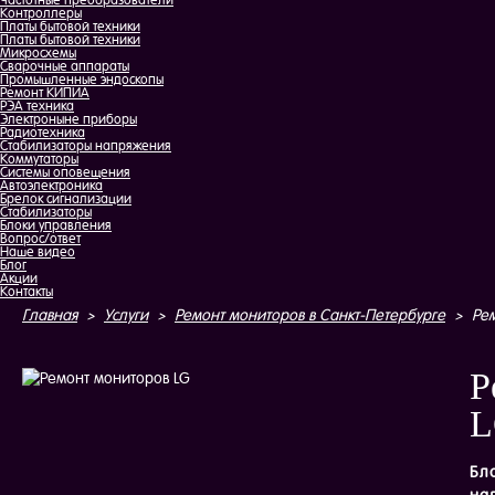
Частотные преобразователи
Контроллеры
Платы бытовой техники
Платы бытовой техники
Микросхемы
Сварочные аппараты
Промышленные эндоскопы
Ремонт КИПИА
РЭА техника
Электроныне приборы
Радиотехника
Стабилизаторы напряжения
Коммутаторы
Системы оповещения
Автоэлектроника
Брелок сигнализации
Стабилизаторы
Блоки управления
Вопрос/ответ
Наше видео
Блог
Акции
Контакты
Главная
>
Услуги
>
Ремонт мониторов в Санкт-Петербурге
>
Ре
Р
L
Бл