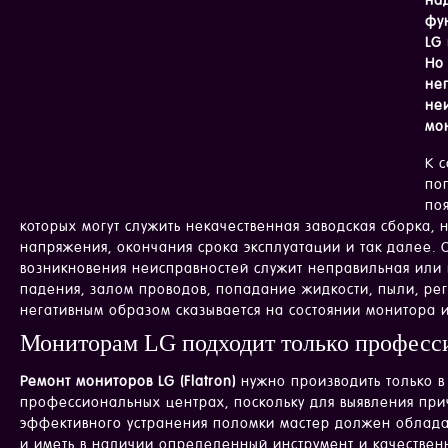
на
фу
LG 
Но
не
не
мо
К 
по
по
которых могут служить некачественная заводская сборка,
напряжения, окончания срока эксплуатации и так далее.
возникновения неисправностей служит неправильная или 
падения, залом проводов, попадание жидкости, пыли, рег
негативным образом сказывается на состоянии монитора 
Мониторам LG подходит только професс
Ремонт мониторов LG (Flatron)
нужно производить только в
профессиональных центрах, поскольку для выявления прич
эффективного устранения поломки мастер должен облада
и иметь в наличии определенный инструмент и качестве