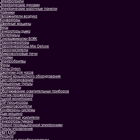
Электрогрили
Электрические духовки
Электрические варочные панели
Чайники
Увлажнители воздуха
Конвекторы
Швейные машины
Весы
Генераторы дыма
Йогуртницы
Соковыжималки BORK
Парогенераторы
Парогенераторы Mie Deluxe
Пароочистители
Микроволновые печи
Плойки
Электробритвы
Фены
Фены Dyson
Шкатулки для часов
Ремонт концертного оборудования
Свет.оборудование
Микшерные пульты
Прожекторы
Обслуживание осветительных приборов
Датчик прожектора
Ушной мониторинг
DSP процессоры
Громкоговорители
Конференц-системы
Дым-машина
Концертные усилители
Генераторы тумана
Ремонт промышленной электроники
Пульты управления
ИБП (UPS)
Ресанта