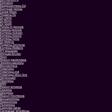
DJI Phantom 4
DJI Inspire
Квадрокоптеры DJI
Гоночные дроны
Серия Mavic
Подвесы Dji
Dji Osmo
Dji Ronin
Dji Spark
Пульты от дронов
Камеры дронов
Коптеры Hubsan
Коптеры Xiaomi
Коптеры Syma
Dji Matrice
Подвесы Zenmuse
Коптеры Walkera
Р/У машинки
Игрушки Bruder
Xbox
Ремонт джойстиков
Электросамокаты
Моноколеса
Геймпады
Геймпады ps4
Геймпады xbox One
Оргтехника
Принтеры
МФУ
Ремонт копиров
Сканеры
Шредеры
Ремонт плоттеров
Брошюраторы
Ламинаторы
Проекторы
Средства связи
Системные телефоны