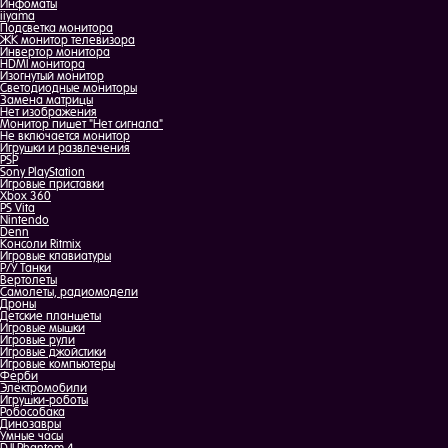
Инфоматы
iiyama
Подсветка монитора
ЖК монитор телевизора
Инвертор монитора
HDMI монитора
Изогнутый монитор
Светодиодные мониторы
Замена матрицы
Нет изображения
Монитор пишет "Нет сигнала"
Не включается монитор
Игрушки и развлечения
PSP
Sony PlayStation
Игровые приставки
Xbox 360
PS Vita
Nintendo
Denn
Консоли Ritmix
Игровые клавиатуры
Р/У Танки
Вертолеты
Самолеты, радиомодели
Дроны
Детские планшеты
Игровые мышки
Игровые рули
Игровые джойстики
Игровые компьютеры
Ферби
Электромобили
Игрушки-роботы
Робособака
Динозавры
Умные часы