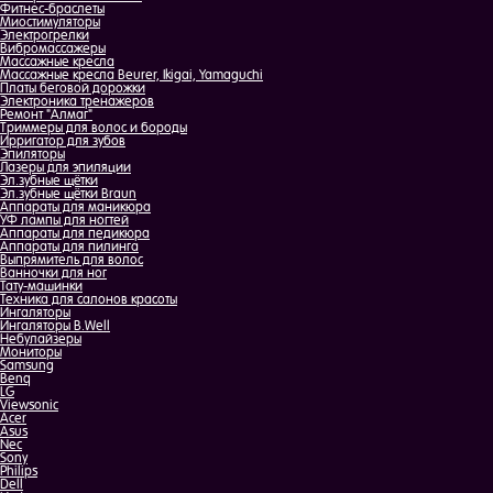
Фитнес-браслеты
Миостимуляторы
Электрогрелки
Вибромассажеры
Массажные кресла
Массажные кресла Beurer, Ikigai, Yamaguchi
Платы беговой дорожки
Электроника тренажеров
Ремонт "Алмаг"
Триммеры для волос и бороды
Ирригатор для зубов
Эпиляторы
Лазеры для эпиляции
Эл.зубные щётки
Эл.зубные щётки Braun
Аппараты для маникюра
УФ лампы для ногтей
Аппараты для педикюра
Аппараты для пилинга
Выпрямитель для волос
Ванночки для ног
Тату-машинки
Техника для салонов красоты
Ингаляторы
Ингаляторы B.Well
Небулайзеры
Мониторы
Samsung
Benq
LG
Viewsonic
Acer
Asus
Nec
Sony
Philips
Dell