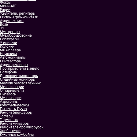
Факсы
Мини-АТС
Рации
Усилители, репитеры
Системы громкой связи
Аудиотехника
Bose
JBL
Муз. центры
Муз.оборудование
Сабвуферы
Усилители
Колонки
MP3-плееры
Наушники
Автомагнитолы
Синтезаторы
Аудио-ресиверы
Проигрыватели винила
Патефоны
Домашние кинотеатры
Студийные мониторы
Мелкая бытовая техника
Метеостанции
Отпариватели
Пылесосы
Мультиварки
Аэрогриль
Роботы-пылесосы
Пылесосы Dyson
Ремонт блендеров
Тостеры
Термопоты
Ремонт миксеров
Ремонт электромясорубок
Хлебопечки
Кухонные комбайны