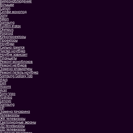
Видеонаблюдение
Вспышки
Canon
Селфи монопод
Sony
Nikon
Samsung
Fujifilm Instax
Olympus
Polaroid
КИнопроекторы
Проекторы
Ноутбуки
Сильно греется
Чистка ноутбука
Ноутбук зависает
Планшеты
Ремонт моноблоков
Ремонт нетбуков
Замена клавиатуры
Ремонт петель ноутбука
Samsung Galaxy Tab
Asus
Dell
Xiaomi
Acer
Sony Vaio
Toshiba
Lenovo
Samsung
HP
Замена тачскрина
Телевизоры
ЖК телевизоры
Светодиодные экраны
3D-телевизоры
LED телевизоры