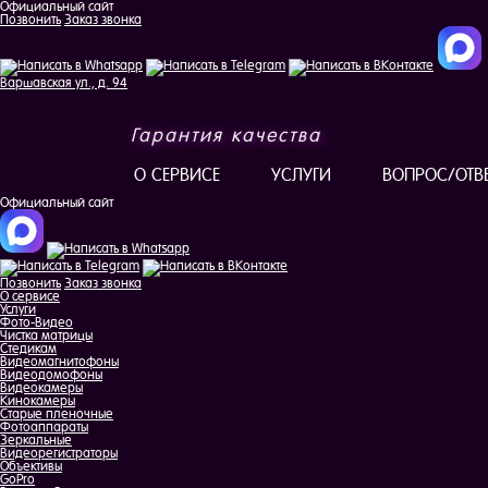
Официальный сайт
Позвонить
Заказ звонка
Варшавская ул., д. 94
Гарантия качества
О СЕРВИСЕ
УСЛУГИ
ВОПРОС/ОТВ
Официальный сайт
Позвонить
Заказ звонка
О сервисе
Услуги
Фото-Видео
Чистка матрицы
Стедикам
Видеомагнитофоны
Видеодомофоны
Видеокамеры
Кинокамеры
Старые пленочные
Фотоаппараты
Зеркальные
Видеорегистраторы
Объективы
GoPro