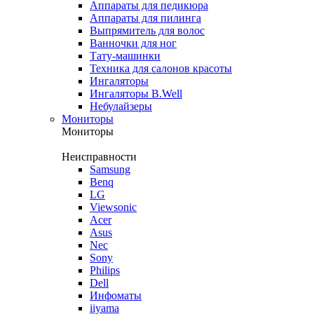
Аппараты для педикюра
Аппараты для пилинга
Выпрямитель для волос
Ванночки для ног
Тату-машинки
Техника для салонов красоты
Ингаляторы
Ингаляторы B.Well
Небулайзеры
Мониторы
Мониторы
Неисправности
Samsung
Benq
LG
Viewsonic
Acer
Asus
Nec
Sony
Philips
Dell
Инфоматы
iiyama