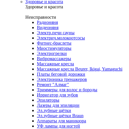
Здоровье и красота
Здоровье и красота
Неисправности
Радионяня
Видеоняня
Электр.печи сауны
Электрич.молокоотсосы
Фитнес-браслеты
Миостимуляторы
Электрогрелки
Вибромассажеры
Массажные кресла
Массажные кресла Beurer, Ikigai, Yamaguchi
Платы беговой дорожки
Электроника тренажеров
Ремонт "Алмаг"
Триммеры для волос и бороды
Ирригатор для зубов
Эпиляторы
Лазеры для эпиляции
Эл.зубные щётки
Эл.зубные щётки Braun
Аппараты для маникюра
УФ лампы для ногтей