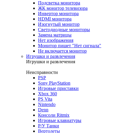
Подсветка монитора
ЖК монитор телевизора
Инвертор монитора
HDMI монитора
Изогнутый монитор
Светодиодные мониторы
Замена матрицы
Нет изображения
Монитор пишет "Нет сигнала"
Не включается монитор
Игрушки и развлечения
Игрушки и развлечения
Неисправности
PSP
Sony PlayStation
Игровые приставки
Xbox 360
PS Vita
Nintendo
Denn
Консоли Ritmix
Игровые клавиатуры
Р/У Танки
Вертолеты