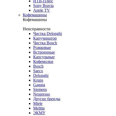
НТВ-Плюс
Sony Bravia
Apple TV
Кофемашины
Кофемашины
Неисправности
Чистка Delonghi
Капучинатор
Чистка Bosch
Рожковые
Встроенные
Капсульные
Кофемолки
Bosch
Saeco
Delonghi
Krups
Gaggia
Siemens
Nespresso
Другие бренды
Miele
Melitta
ЭКМУ