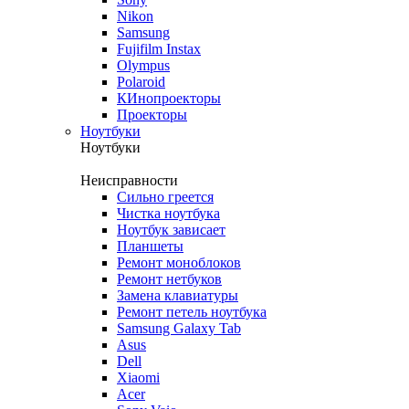
Nikon
Samsung
Fujifilm Instax
Olympus
Polaroid
КИнопроекторы
Проекторы
Ноутбуки
Ноутбуки
Неисправности
Сильно греется
Чистка ноутбука
Ноутбук зависает
Планшеты
Ремонт моноблоков
Ремонт нетбуков
Замена клавиатуры
Ремонт петель ноутбука
Samsung Galaxy Tab
Asus
Dell
Xiaomi
Acer