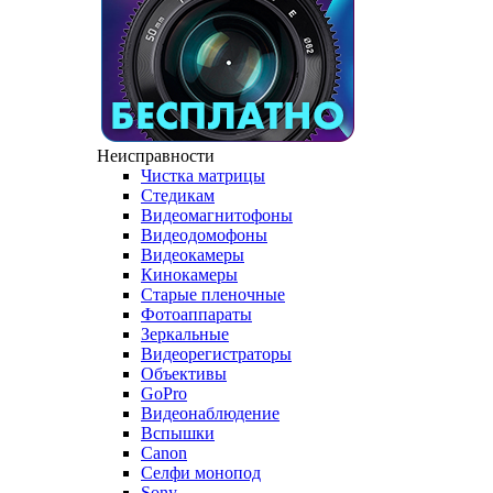
Неисправности
Чистка матрицы
Стедикам
Видеомагнитофоны
Видеодомофоны
Видеокамеры
Кинокамеры
Старые пленочные
Фотоаппараты
Зеркальные
Видеорегистраторы
Объективы
GoPro
Видеонаблюдение
Вспышки
Canon
Селфи монопод
Sony