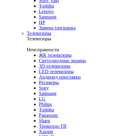
Sony Vaio
Toshiba
Lenovo
Samsung
HP
Замена тачскрина
Телевизоры
Телевизоры
Неисправности
ЖК телевизоры
Светодиодные экраны
3D-телевизоры
LED телевизоры
Андроид приставки
Ресиверы
Sony
Samsung
LG
Philips
Toshiba
Panasonic
Sharp
Триколор-ТВ
Xiaomi