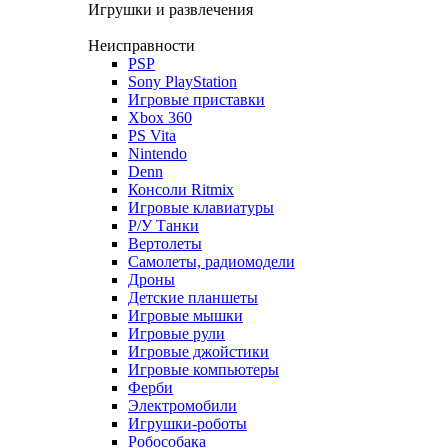
Игрушки и развлечения
Неисправности
PSP
Sony PlayStation
Игровые приставки
Xbox 360
PS Vita
Nintendo
Denn
Консоли Ritmix
Игровые клавиатуры
Р/У Танки
Вертолеты
Самолеты, радиомодели
Дроны
Детские планшеты
Игровые мышки
Игровые рули
Игровые джойстики
Игровые компьютеры
Ферби
Электромобили
Игрушки-роботы
Робособака