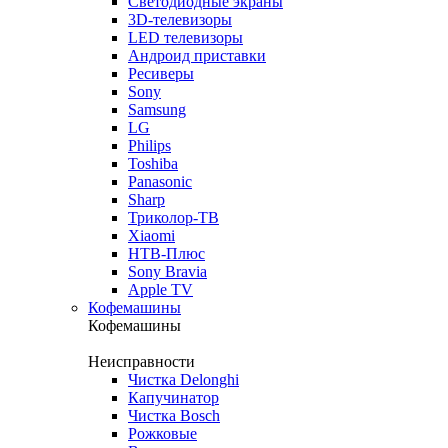
Светодиодные экраны
3D-телевизоры
LED телевизоры
Андроид приставки
Ресиверы
Sony
Samsung
LG
Philips
Toshiba
Panasonic
Sharp
Триколор-ТВ
Xiaomi
НТВ-Плюс
Sony Bravia
Apple TV
Кофемашины
Кофемашины
Неисправности
Чистка Delonghi
Капучинатор
Чистка Bosch
Рожковые