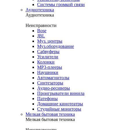
Системы громкой связи
Аудиотехника
Аудиотехника
Неисправности
Bose
JBL
Муз. центры
Муз.оборудование
Сабвуферы
Усилители
Колонки
MP3-плееры
Наушники
Автомагнитолы
Синтезаторы
Аудио-ресиверы
Проигрыватели винила
Патефоны
Домашние кинотеатры
Студийные мониторы
Мелкая бытовая техника
Мелкая бытовая техника
Неисправности