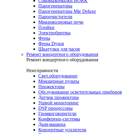
Соковыжималки BORK
Парогенераторы
Парогенераторы Mie Deluxe
Пароочистители
Микроволновые печи
Плойки
Электробритвы
Фены
Фены Dyson
Шкатулки для часов
Ремонт концертного оборудования
Ремонт концертного оборудования
Неисправности
Свет.оборудование
Микшерные пульты
Прожекторы
Обслуживание осветительных приборов
Датчик прожектора
Ушной мониторинг
DSP процессоры
Громкоговорители
Конференц-системы
Дым-машина
Концертные усилители