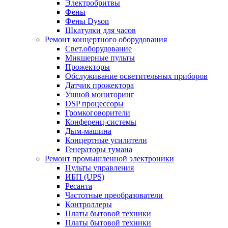
Электробритвы
Фены
Фены Dyson
Шкатулки для часов
Ремонт концертного оборудования
Свет.оборудование
Микшерные пульты
Прожекторы
Обслуживание осветительных приборов
Датчик прожектора
Ушной мониторинг
DSP процессоры
Громкоговорители
Конференц-системы
Дым-машина
Концертные усилители
Генераторы тумана
Ремонт промышленной электроники
Пульты управления
ИБП (UPS)
Ресанта
Частотные преобразователи
Контроллеры
Платы бытовой техники
Платы бытовой техники