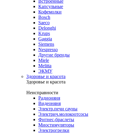
Встроенные
Капсульные
Кофемолки
Bosch
Saeco
Delonghi
Krups
Gaggia
Siemens
Nespresso
Другие бренды
Miele
Melitta
ЭКМУ
Здоровье и красота
Здоровье и красота
Неисправности
Радионяня
Видеоняня
Электр.печи сауны
Электрич.молокоотсосы
Фитнес-браслеты
Миостимуляторы
Электрогрелки