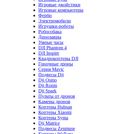
Игровые джойстики
Игровые компьютеры
Ферби
Электромобили
Игрушки-роботы
Робособака
Динозавры
Умные часы
DJI Phantom 4
DJI Inspire
Квадрокоптеры DJI
Гоночные дроны
Серия Mavic
Подвесы Dji
Dji Osmo
Dji Ronin
Dji Spark
Пульты от дронов
Камеры дронов
Коптеры Hubsan
Коптеры Xiaomi
Коптеры Syma
Dji Matrice
Подвесы Zenmuse
Коптеры Walkera