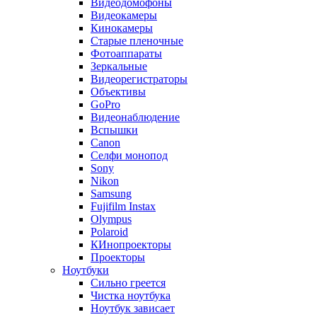
Видеодомофоны
Видеокамеры
Кинокамеры
Старые пленочные
Фотоаппараты
Зеркальные
Видеорегистраторы
Объективы
GoPro
Видеонаблюдение
Вспышки
Canon
Селфи монопод
Sony
Nikon
Samsung
Fujifilm Instax
Olympus
Polaroid
КИнопроекторы
Проекторы
Ноутбуки
Сильно греется
Чистка ноутбука
Ноутбук зависает