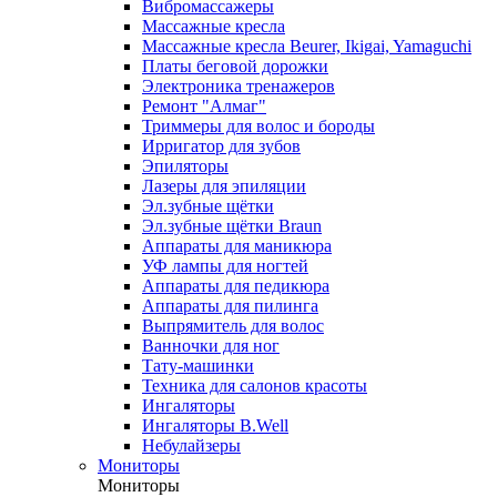
Вибромассажеры
Массажные кресла
Массажные кресла Beurer, Ikigai, Yamaguchi
Платы беговой дорожки
Электроника тренажеров
Ремонт "Алмаг"
Триммеры для волос и бороды
Ирригатор для зубов
Эпиляторы
Лазеры для эпиляции
Эл.зубные щётки
Эл.зубные щётки Braun
Аппараты для маникюра
УФ лампы для ногтей
Аппараты для педикюра
Аппараты для пилинга
Выпрямитель для волос
Ванночки для ног
Тату-машинки
Техника для салонов красоты
Ингаляторы
Ингаляторы B.Well
Небулайзеры
Мониторы
Мониторы