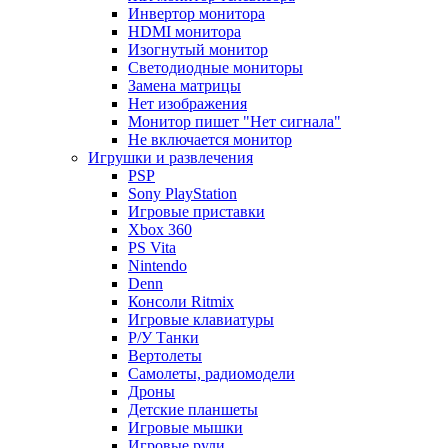
Инвертор монитора
HDMI монитора
Изогнутый монитор
Светодиодные мониторы
Замена матрицы
Нет изображения
Монитор пишет "Нет сигнала"
Не включается монитор
Игрушки и развлечения
PSP
Sony PlayStation
Игровые приставки
Xbox 360
PS Vita
Nintendo
Denn
Консоли Ritmix
Игровые клавиатуры
Р/У Танки
Вертолеты
Самолеты, радиомодели
Дроны
Детские планшеты
Игровые мышки
Игровые рули