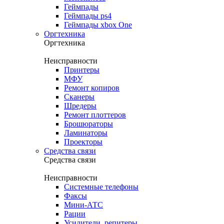
Геймпады
Геймпады ps4
Геймпады xbox One
Оргтехника
Оргтехника
Неисправности
Принтеры
МФУ
Ремонт копиров
Сканеры
Шредеры
Ремонт плоттеров
Брошюраторы
Ламинаторы
Проекторы
Средства связи
Средства связи
Неисправности
Системные телефоны
Факсы
Мини-АТС
Рации
Усилители, репитеры