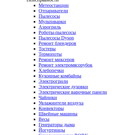
Метеостанции
Отпариватели
Пылесосы
Мультиварки
Аэрогриль
Роботы-пылесосы
Пылесосы Dyson
Ремонт блендеров
Тостеры
Термопоты
Ремонт миксеров
Ремонт электромясорубок
Хлебопечки
Кухонные комбайны
Электрогрили
Электрические духовки
Электрические варочные панели
Чайники
Увлажнители воздуха
Конвекторы
Швейные машины
Весы
Генераторы дыма
Йогуртницы