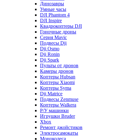
Динозавры
Умные часы
DJI Phantom 4
DJI Inspire
Квадрокоптеры DJI
Гоночные дроны
Серия Mavic
Подвесы Dji
Dji Osmo
Dji Ronin
Dji Spark
Пульты от дронов
Камеры дронов
Коптеры Hubsan
Коптеры Xiaomi
Коптеры Syma
Dji Matrice
Подвесы Zenmuse
Коптеры Walkera
Р/У машинки
Игрушки Bruder
Xbox
Ремонт джойстиков
Электросамокаты
Моноколеса