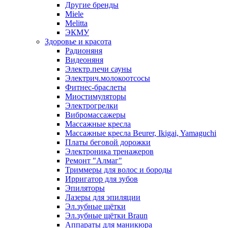
Другие бренды
Miele
Melitta
ЭКМУ
Здоровье и красота
Радионяня
Видеоняня
Электр.печи сауны
Электрич.молокоотсосы
Фитнес-браслеты
Миостимуляторы
Электрогрелки
Вибромассажеры
Массажные кресла
Массажные кресла Beurer, Ikigai, Yamaguchi
Платы беговой дорожки
Электроника тренажеров
Ремонт "Алмаг"
Триммеры для волос и бороды
Ирригатор для зубов
Эпиляторы
Лазеры для эпиляции
Эл.зубные щётки
Эл.зубные щётки Braun
Аппараты для маникюра