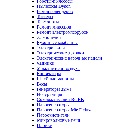
Роботы-пылесосы
Пылесосы Dyson
Ремонт блендеров
Тостеры
Термопоты
Ремонт миксеров
Ремонт электромясорубок
Хлебопечки
Кухонные комбайны
Электрогрили
Электрические духовки
Электрические варочные панели
Чайники
Увлажнители воздуха
Конвекторы
Швейные машины
Весы
Генераторы дыма
Йогуртницы
Соковыжималки BORK
Парогенераторы
Парогенераторы Mie Deluxe
Пароочистители
Микроволновые печи
Плойки