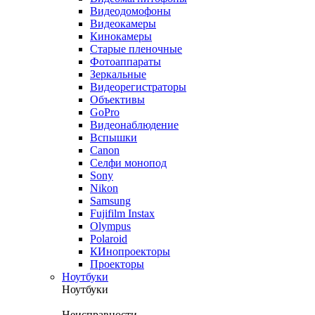
Видеодомофоны
Видеокамеры
Кинокамеры
Старые пленочные
Фотоаппараты
Зеркальные
Видеорегистраторы
Объективы
GoPro
Видеонаблюдение
Вспышки
Canon
Селфи монопод
Sony
Nikon
Samsung
Fujifilm Instax
Olympus
Polaroid
КИнопроекторы
Проекторы
Ноутбуки
Ноутбуки
Неисправности