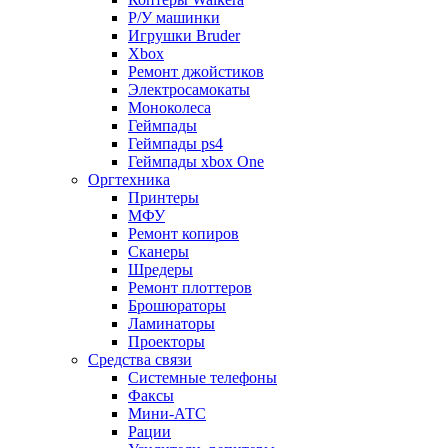
Р/У машинки
Игрушки Bruder
Xbox
Ремонт джойстиков
Электросамокаты
Моноколеса
Геймпады
Геймпады ps4
Геймпады xbox One
Оргтехника
Принтеры
МФУ
Ремонт копиров
Сканеры
Шредеры
Ремонт плоттеров
Брошюраторы
Ламинаторы
Проекторы
Средства связи
Системные телефоны
Факсы
Мини-АТС
Рации