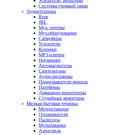
Усилители, репитеры
Системы громкой связи
Аудиотехника
Bose
JBL
Муз. центры
Муз.оборудование
Сабвуферы
Усилители
Колонки
MP3-плееры
Наушники
Автомагнитолы
Синтезаторы
Аудио-ресиверы
Проигрыватели винила
Патефоны
Домашние кинотеатры
Студийные мониторы
Мелкая бытовая техника
Метеостанции
Отпариватели
Пылесосы
Мультиварки
Аэрогриль