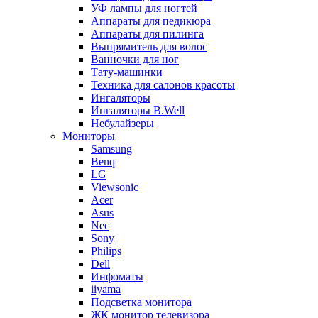
УФ лампы для ногтей
Аппараты для педикюра
Аппараты для пилинга
Выпрямитель для волос
Ванночки для ног
Тату-машинки
Техника для салонов красоты
Ингаляторы
Ингаляторы B.Well
Небулайзеры
Мониторы
Samsung
Benq
LG
Viewsonic
Acer
Asus
Nec
Sony
Philips
Dell
Инфоматы
iiyama
Подсветка монитора
ЖК монитор телевизора