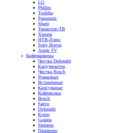
LG
Philips
Toshiba
Panasonic
Sharp
Триколор-ТВ
Xiaomi
НТВ-Плюс
Sony Bravia
Apple TV
Кофемашины
Чистка Delonghi
Капучинатор
Чистка Bosch
Рожковые
Встроенные
Капсульные
Кофемолки
Bosch
Saeco
Delonghi
Krups
Gaggia
Siemens
Nespresso