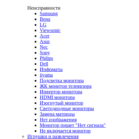
Неисправности
Samsung
Benq
LG
Viewsonic
Acer
Asus
Nec
Sony
Philips
Dell
Инфоматы
iiyama
Подсветка монитора
ЖК монитор телевизора
Инвертор монитора
HDMI монитора
Изогнутый монитор
Светодиодные мониторы
Замена матрицы
Нет изображения
Монитор пишет "Нет сигнала"
Не включается монитор
Игрушки и развлечения