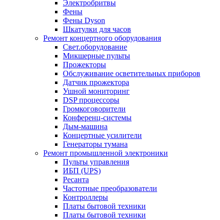
Электробритвы
Фены
Фены Dyson
Шкатулки для часов
Ремонт концертного оборудования
Свет.оборудование
Микшерные пульты
Прожекторы
Обслуживание осветительных приборов
Датчик прожектора
Ушной мониторинг
DSP процессоры
Громкоговорители
Конференц-системы
Дым-машина
Концертные усилители
Генераторы тумана
Ремонт промышленной электроники
Пульты управления
ИБП (UPS)
Ресанта
Частотные преобразователи
Контроллеры
Платы бытовой техники
Платы бытовой техники