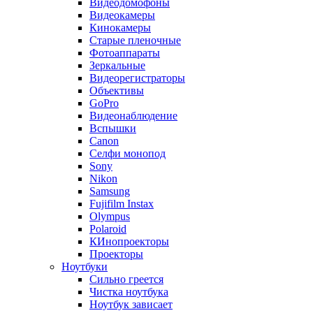
Видеодомофоны
Видеокамеры
Кинокамеры
Старые пленочные
Фотоаппараты
Зеркальные
Видеорегистраторы
Объективы
GoPro
Видеонаблюдение
Вспышки
Canon
Селфи монопод
Sony
Nikon
Samsung
Fujifilm Instax
Olympus
Polaroid
КИнопроекторы
Проекторы
Ноутбуки
Сильно греется
Чистка ноутбука
Ноутбук зависает