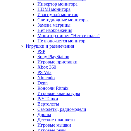
Инвертор монитора
HDMI монитора
Изогнутый монитор
Светодиодные мониторы
Замена матрицы
Нет изображения
Монитор пишет "Нет сигнала"
Не включается монитор
Игрушки и развлечения
PSP
Sony PlayStation
Игровые приставки
Xbox 360
PS Vita
Nintendo
Denn
Консоли Ritmix
Игровые клавиатуры
Р/У Танки
Вертолеты
Самолеты, радиомодели
Дроны
Детские планшеты
Игровые мышки
Игровые рули