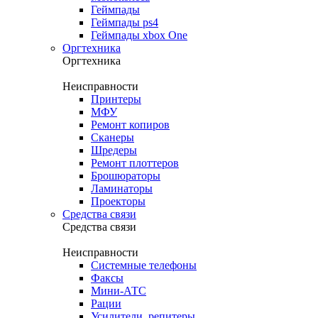
Геймпады
Геймпады ps4
Геймпады xbox One
Оргтехника
Оргтехника
Неисправности
Принтеры
МФУ
Ремонт копиров
Сканеры
Шредеры
Ремонт плоттеров
Брошюраторы
Ламинаторы
Проекторы
Средства связи
Средства связи
Неисправности
Системные телефоны
Факсы
Мини-АТС
Рации
Усилители, репитеры