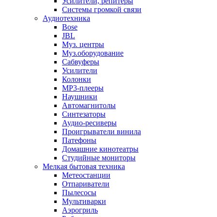
Усилители, репитеры
Системы громкой связи
Аудиотехника
Bose
JBL
Муз. центры
Муз.оборудование
Сабвуферы
Усилители
Колонки
MP3-плееры
Наушники
Автомагнитолы
Синтезаторы
Аудио-ресиверы
Проигрыватели винила
Патефоны
Домашние кинотеатры
Студийные мониторы
Мелкая бытовая техника
Метеостанции
Отпариватели
Пылесосы
Мультиварки
Аэрогриль