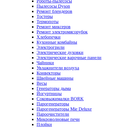
Роботы-пылесосы
Пылесосы Dyson
Ремонт блендеров
Тостеры
Термопоты
Ремонт миксеров
Ремонт электромясорубок
Хлебопечки
Кухонные комбайны
Электрогрили
Электрические духовки
Электрические варочные панели
Чайники
Увлажнители воздуха
Конвекторы
Швейные машины
Весы
Генераторы дыма
Йогуртницы
Соковыжималки BORK
Парогенераторы
Парогенераторы Mie Deluxe
Пароочистители
Микроволновые печи
Плойки