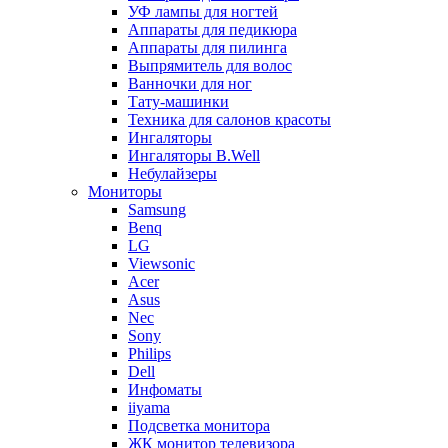
УФ лампы для ногтей
Аппараты для педикюра
Аппараты для пилинга
Выпрямитель для волос
Ванночки для ног
Тату-машинки
Техника для салонов красоты
Ингаляторы
Ингаляторы B.Well
Небулайзеры
Мониторы
Samsung
Benq
LG
Viewsonic
Acer
Asus
Nec
Sony
Philips
Dell
Инфоматы
iiyama
Подсветка монитора
ЖК монитор телевизора