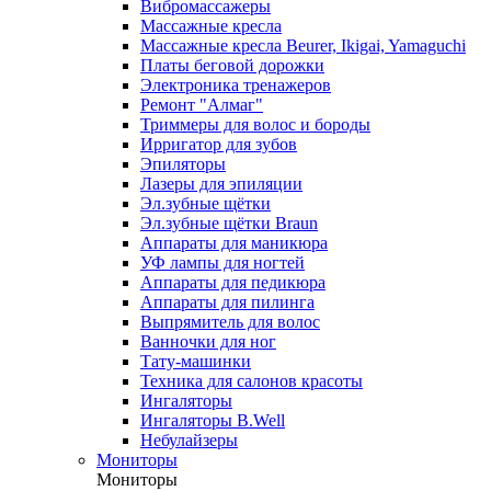
Вибромассажеры
Массажные кресла
Массажные кресла Beurer, Ikigai, Yamaguchi
Платы беговой дорожки
Электроника тренажеров
Ремонт "Алмаг"
Триммеры для волос и бороды
Ирригатор для зубов
Эпиляторы
Лазеры для эпиляции
Эл.зубные щётки
Эл.зубные щётки Braun
Аппараты для маникюра
УФ лампы для ногтей
Аппараты для педикюра
Аппараты для пилинга
Выпрямитель для волос
Ванночки для ног
Тату-машинки
Техника для салонов красоты
Ингаляторы
Ингаляторы B.Well
Небулайзеры
Мониторы
Мониторы