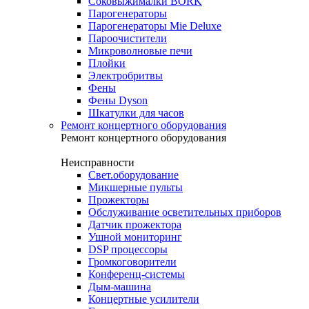
Соковыжималки BORK
Парогенераторы
Парогенераторы Mie Deluxe
Пароочистители
Микроволновые печи
Плойки
Электробритвы
Фены
Фены Dyson
Шкатулки для часов
Ремонт концертного оборудования
Ремонт концертного оборудования
Неисправности
Свет.оборудование
Микшерные пульты
Прожекторы
Обслуживание осветительных приборов
Датчик прожектора
Ушной мониторинг
DSP процессоры
Громкоговорители
Конференц-системы
Дым-машина
Концертные усилители