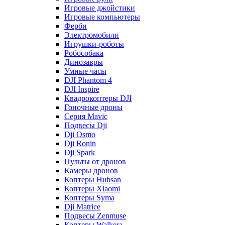
Игровые джойстики
Игровые компьютеры
Ферби
Электромобили
Игрушки-роботы
Робособака
Динозавры
Умные часы
DJI Phantom 4
DJI Inspire
Квадрокоптеры DJI
Гоночные дроны
Серия Mavic
Подвесы Dji
Dji Osmo
Dji Ronin
Dji Spark
Пульты от дронов
Камеры дронов
Коптеры Hubsan
Коптеры Xiaomi
Коптеры Syma
Dji Matrice
Подвесы Zenmuse
Коптеры Walkera