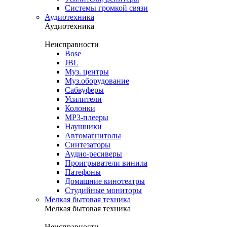
Системы громкой связи
Аудиотехника
Аудиотехника
Неисправности
Bose
JBL
Муз. центры
Муз.оборудование
Сабвуферы
Усилители
Колонки
MP3-плееры
Наушники
Автомагнитолы
Синтезаторы
Аудио-ресиверы
Проигрыватели винила
Патефоны
Домашние кинотеатры
Студийные мониторы
Мелкая бытовая техника
Мелкая бытовая техника
Неисправности