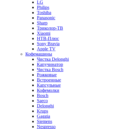
LG
Philips
Toshiba
Panasonic
Sharp
Триколор-ТВ
Xiaomi
НТВ-Плюс
Sony Bravia
Apple TV
Кофемашины
Чистка Delonghi
Капучинатор
Чистка Bosch
Рожковые
Встроенные
Капсульные
Кофемолки
Bosch
Saeco
Delonghi
Krups
Gaggia
Siemens
Nespresso