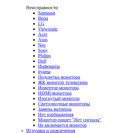
Неисправности
Samsung
Benq
LG
Viewsonic
Acer
Asus
Nec
Sony
Philips
Dell
Инфоматы
iiyama
Подсветка монитора
ЖК монитор телевизора
Инвертор монитора
HDMI монитора
Изогнутый монитор
Светодиодные мониторы
Замена матрицы
Нет изображения
Монитор пишет "Нет сигнала"
Не включается монитор
Игрушки и развлечения