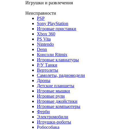
Игрушки и развлечения
Неисправности
PSP
Sony PlayStation
Игровые приставки
Xbox 360
PS Vita
Nintendo
Denn
Консоли Ritmix
Игровые клавиатуры
Р/У Танки
Вертолеты
Самолеты, радиомодели
Дроны
Детские планшеты
Игровые мышки
Игровые рули
Игровые джойстики
Игровые компьютеры
Ферби
Электромобили
Игрушки-роботы
Робособака