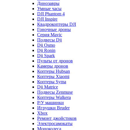
Динозавры
Умные часы
DJI Phantom 4
DJI Inspire
Квадрокоптеры DJI
Гоночные дроны
Серия Mavic
Подвесы Dji
Dji Osmo
Dji Ronin
Dji Spark
Пульты от дронов
Камеры дронов
Коптеры Hubsan
Коптеры Xiaomi
Коптеры Syma
Dji Matrice
Подвесы Zenmuse
Коптеры Walkera
Р/У машинки
Игрушки Bruder
Xbox
Ремонт джойстиков
Электросамокаты
Моноколеса