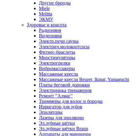
Другие бренды
Miele
Melitta
ЭКМУ
Здоровье и красота
Радионяня
Видеоняня
Электр.печи сауны
Электрич.молокоотсосы
Фитнес-браслеты
Миостимуляторы
Электрогрелки
Вибромассажеры
Массажные кресла
Массажные кресла Beurer, Ikigai, Yamaguchi
Платы беговой дорожки
Электроника тренажеров
Ремонт "Алмаг"
Триммеры для волос и бороды
Ирригатор для зубов
Эпиляторы
Лазеры для эпиляции
Эл.зубные щётки
Эл.зубные щётки Braun
Аппараты для маникюра