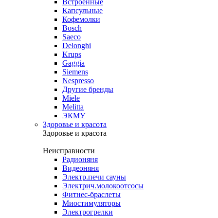
Встроенные
Капсульные
Кофемолки
Bosch
Saeco
Delonghi
Krups
Gaggia
Siemens
Nespresso
Другие бренды
Miele
Melitta
ЭКМУ
Здоровье и красота
Здоровье и красота
Неисправности
Радионяня
Видеоняня
Электр.печи сауны
Электрич.молокоотсосы
Фитнес-браслеты
Миостимуляторы
Электрогрелки