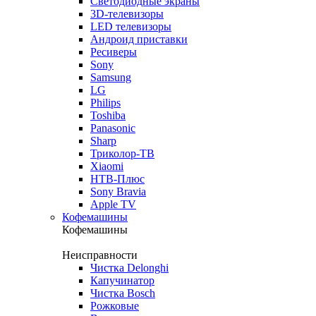
Светодиодные экраны
3D-телевизоры
LED телевизоры
Андроид приставки
Ресиверы
Sony
Samsung
LG
Philips
Toshiba
Panasonic
Sharp
Триколор-ТВ
Xiaomi
НТВ-Плюс
Sony Bravia
Apple TV
Кофемашины
Кофемашины
Неисправности
Чистка Delonghi
Капучинатор
Чистка Bosch
Рожковые