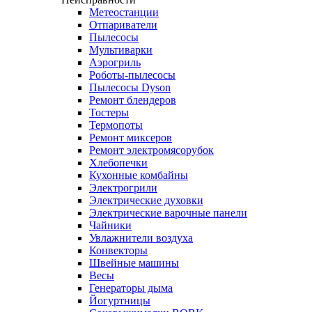
Метеостанции
Отпариватели
Пылесосы
Мультиварки
Аэрогриль
Роботы-пылесосы
Пылесосы Dyson
Ремонт блендеров
Тостеры
Термопоты
Ремонт миксеров
Ремонт электромясорубок
Хлебопечки
Кухонные комбайны
Электрогрили
Электрические духовки
Электрические варочные панели
Чайники
Увлажнители воздуха
Конвекторы
Швейные машины
Весы
Генераторы дыма
Йогуртницы