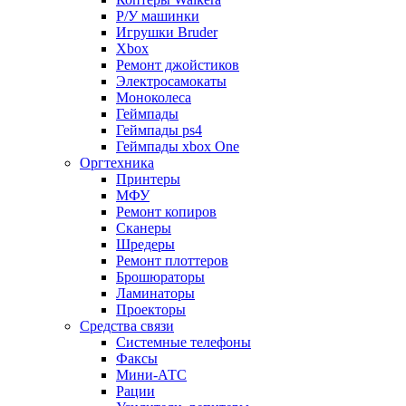
Р/У машинки
Игрушки Bruder
Xbox
Ремонт джойстиков
Электросамокаты
Моноколеса
Геймпады
Геймпады ps4
Геймпады xbox One
Оргтехника
Принтеры
МФУ
Ремонт копиров
Сканеры
Шредеры
Ремонт плоттеров
Брошюраторы
Ламинаторы
Проекторы
Средства связи
Системные телефоны
Факсы
Мини-АТС
Рации