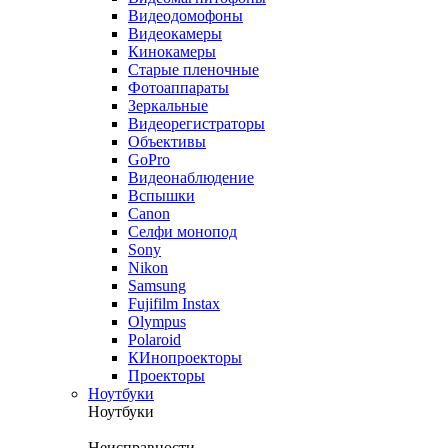
Видеодомофоны
Видеокамеры
Кинокамеры
Старые пленочные
Фотоаппараты
Зеркальные
Видеорегистраторы
Объективы
GoPro
Видеонаблюдение
Вспышки
Canon
Селфи монопод
Sony
Nikon
Samsung
Fujifilm Instax
Olympus
Polaroid
КИнопроекторы
Проекторы
Ноутбуки
Ноутбуки
Неисправности