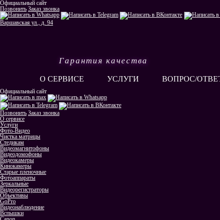
Официальный сайт
Позвонить
Заказ звонка
Варшавская ул., д. 94
Гарантия качества
О СЕРВИСЕ
УСЛУГИ
ВОПРОС/ОТВЕ
Официальный сайт
Позвонить
Заказ звонка
О сервисе
Услуги
Фото-Видео
Чистка матрицы
Стедикам
Видеомагнитофоны
Видеодомофоны
Видеокамеры
Кинокамеры
Старые пленочные
Фотоаппараты
Зеркальные
Видеорегистраторы
Объективы
GoPro
Видеонаблюдение
Вспышки
Canon