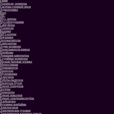
Рации
Усилители, репитеры
Системы громкой связи
Аудиотехника
Bose
JBL
Муз. центры
Муз.оборудование
Сабвуферы
Усилители
Колонки
MP3-плееры
Наушники
Автомагнитолы
Синтезаторы
Аудио-ресиверы
Проигрыватели винила
Патефоны
Домашние кинотеатры
Студийные мониторы
Мелкая бытовая техника
Метеостанции
Отпариватели
Пылесосы
Мультиварки
Аэрогриль
Роботы-пылесосы
Пылесосы Dyson
Ремонт блендеров
Тостеры
Термопоты
Ремонт миксеров
Ремонт электромясорубок
Хлебопечки
Кухонные комбайны
Электрогрили
Электрические духовки
Электрические варочные панели