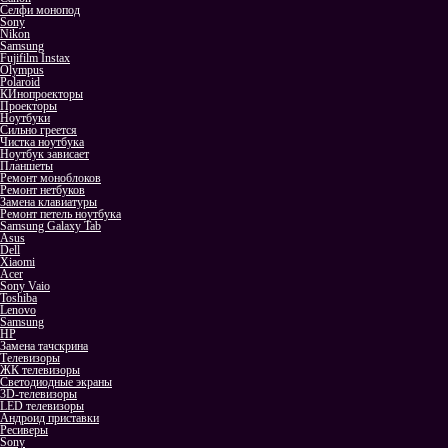
Селфи монопод
Sony
Nikon
Samsung
Fujifilm Instax
Olympus
Polaroid
КИнопроекторы
Проекторы
Ноутбуки
Сильно греется
Чистка ноутбука
Ноутбук зависает
Планшеты
Ремонт моноблоков
Ремонт нетбуков
Замена клавиатуры
Ремонт петель ноутбука
Samsung Galaxy Tab
Asus
Dell
Xiaomi
Acer
Sony Vaio
Toshiba
Lenovo
Samsung
HP
Замена тачскрина
Телевизоры
ЖК телевизоры
Светодиодные экраны
3D-телевизоры
LED телевизоры
Андроид приставки
Ресиверы
Sony