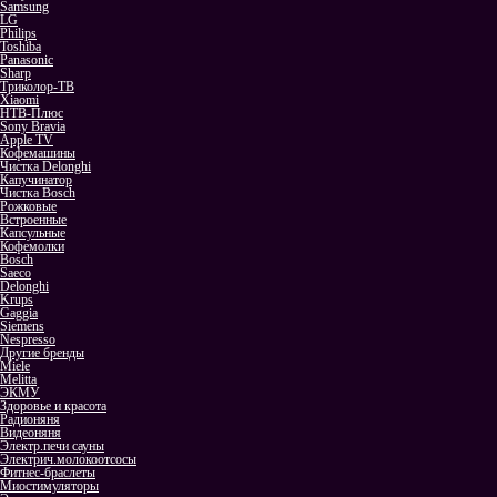
Samsung
LG
Philips
Toshiba
Panasonic
Sharp
Триколор-ТВ
Xiaomi
НТВ-Плюс
Sony Bravia
Apple TV
Кофемашины
Чистка Delonghi
Капучинатор
Чистка Bosch
Рожковые
Встроенные
Капсульные
Кофемолки
Bosch
Saeco
Delonghi
Krups
Gaggia
Siemens
Nespresso
Другие бренды
Miele
Melitta
ЭКМУ
Здоровье и красота
Радионяня
Видеоняня
Электр.печи сауны
Электрич.молокоотсосы
Фитнес-браслеты
Миостимуляторы