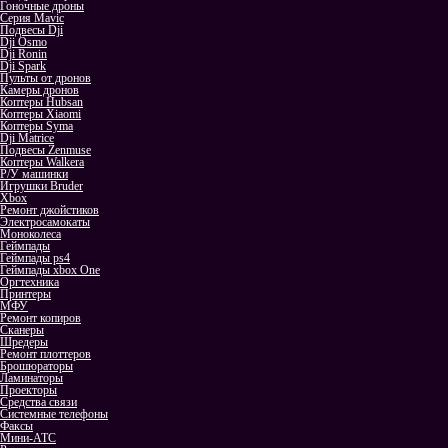
Гоночные дроны
Серия Mavic
Подвесы Dji
Dji Osmo
Dji Ronin
Dji Spark
Пульты от дронов
Камеры дронов
Коптеры Hubsan
Коптеры Xiaomi
Коптеры Syma
Dji Matrice
Подвесы Zenmuse
Коптеры Walkera
Р/У машинки
Игрушки Bruder
Xbox
Ремонт джойстиков
Электросамокаты
Моноколеса
Геймпады
Геймпады ps4
Геймпады xbox One
Оргтехника
Принтеры
МФУ
Ремонт копиров
Сканеры
Шредеры
Ремонт плоттеров
Брошюраторы
Ламинаторы
Проекторы
Средства связи
Системные телефоны
Факсы
Мини-АТС