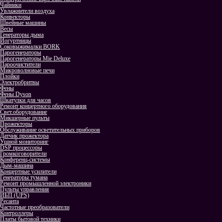
Чайники
Увлажнители воздуха
Конвекторы
Швейные машины
Весы
Генераторы дыма
Йогуртницы
Соковыжималки BORK
Парогенераторы
Парогенераторы Mie Deluxe
Пароочистители
Микроволновые печи
Плойки
Электробритвы
Фены
Фены Dyson
Шкатулки для часов
Ремонт концертного оборудования
Свет.оборудование
Микшерные пульты
Прожекторы
Обслуживание осветительных приборов
Датчик прожектора
Ушной мониторинг
DSP процессоры
Громкоговорители
Конференц-системы
Дым-машина
Концертные усилители
Генераторы тумана
Ремонт промышленной электроники
Пульты управления
ИБП (UPS)
Ресанта
Частотные преобразователи
Контроллеры
Платы бытовой техники