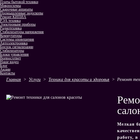
Платы бытовой техники
Микросхемы
Сварочные аппараты
Промышленные эндоскопы
Ремонт КИПИА
РЭА техника
Электроныне приборы
Радиотехника
Стабилизаторы напряжения
Коммутаторы
Системы оповещения
Автоэлектроника
Брелок сигнализации
Стабилизаторы
Блоки управления
Вопрос/ответ
Наше видео
Блог
Акции
Контакты
Главная
>
Услуги
>
Техника для красоты и здоровья
>
Ремонт тех
Ремо
сало
Мелкая б
качестве
работу, в