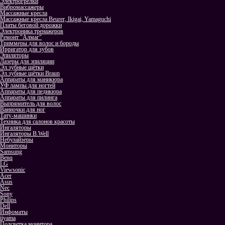
Электрогрелки
Вибромассажеры
Массажные кресла
Массажные кресла Beurer, Ikigai, Yamaguchi
Платы беговой дорожки
Электроника тренажеров
Ремонт "Алмаг"
Триммеры для волос и бороды
Ирригатор для зубов
Эпиляторы
Лазеры для эпиляции
Эл.зубные щётки
Эл.зубные щётки Braun
Аппараты для маникюра
УФ лампы для ногтей
Аппараты для педикюра
Аппараты для пилинга
Выпрямитель для волос
Ванночки для ног
Тату-машинки
Техника для салонов красоты
Ингаляторы
Ингаляторы B.Well
Небулайзеры
Мониторы
Samsung
Benq
LG
Viewsonic
Acer
Asus
Nec
Sony
Philips
Dell
Инфоматы
iiyama
Подсветка монитора