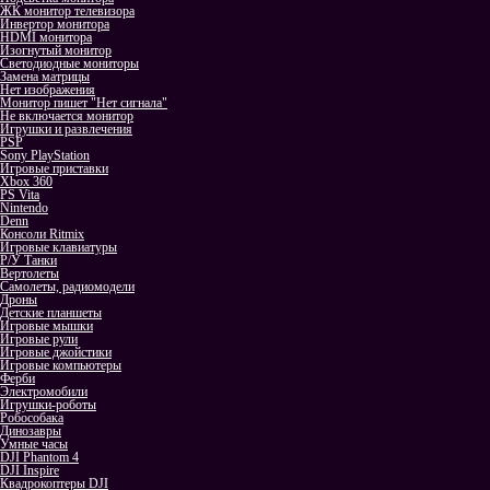
ЖК монитор телевизора
Инвертор монитора
HDMI монитора
Изогнутый монитор
Светодиодные мониторы
Замена матрицы
Нет изображения
Монитор пишет "Нет сигнала"
Не включается монитор
Игрушки и развлечения
PSP
Sony PlayStation
Игровые приставки
Xbox 360
PS Vita
Nintendo
Denn
Консоли Ritmix
Игровые клавиатуры
Р/У Танки
Вертолеты
Самолеты, радиомодели
Дроны
Детские планшеты
Игровые мышки
Игровые рули
Игровые джойстики
Игровые компьютеры
Ферби
Электромобили
Игрушки-роботы
Робособака
Динозавры
Умные часы
DJI Phantom 4
DJI Inspire
Квадрокоптеры DJI