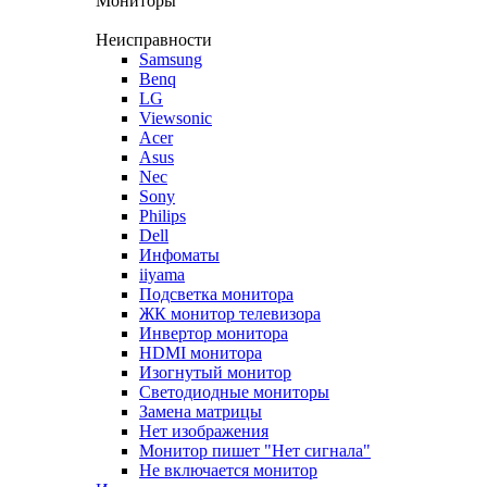
Мониторы
Неисправности
Samsung
Benq
LG
Viewsonic
Acer
Asus
Nec
Sony
Philips
Dell
Инфоматы
iiyama
Подсветка монитора
ЖК монитор телевизора
Инвертор монитора
HDMI монитора
Изогнутый монитор
Светодиодные мониторы
Замена матрицы
Нет изображения
Монитор пишет "Нет сигнала"
Не включается монитор