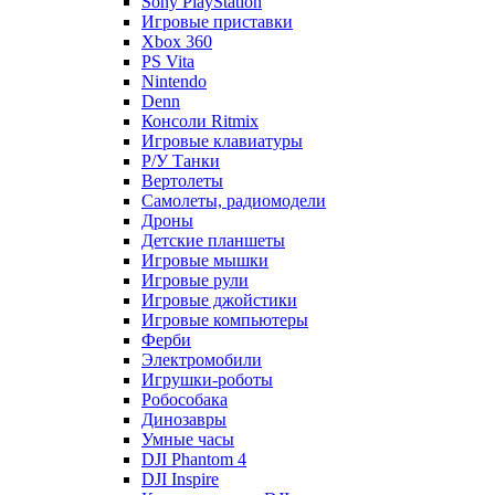
Sony PlayStation
Игровые приставки
Xbox 360
PS Vita
Nintendo
Denn
Консоли Ritmix
Игровые клавиатуры
Р/У Танки
Вертолеты
Самолеты, радиомодели
Дроны
Детские планшеты
Игровые мышки
Игровые рули
Игровые джойстики
Игровые компьютеры
Ферби
Электромобили
Игрушки-роботы
Робособака
Динозавры
Умные часы
DJI Phantom 4
DJI Inspire