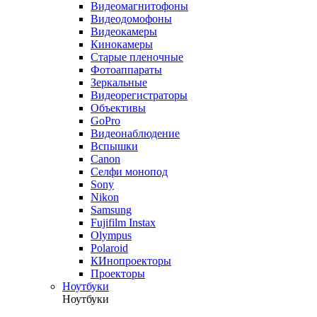
Видеомагнитофоны
Видеодомофоны
Видеокамеры
Кинокамеры
Старые пленочные
Фотоаппараты
Зеркальные
Видеорегистраторы
Объективы
GoPro
Видеонаблюдение
Вспышки
Canon
Селфи монопод
Sony
Nikon
Samsung
Fujifilm Instax
Olympus
Polaroid
КИнопроекторы
Проекторы
Ноутбуки
Ноутбуки