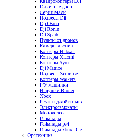
Квадрокоптеры DJI
Гоночные дроны
Серия Mavic
Подвесы Dji
Dji Osmo
Dji Ronin
Dji Spark
Пульты от дронов
Камеры дронов
Коптеры Hubsan
Коптеры Xiaomi
Коптеры Syma
Dji Matrice
Подвесы Zenmuse
Коптеры Walkera
Р/У машинки
Игрушки Bruder
Xbox
Ремонт джойстиков
Электросамокаты
Моноколеса
Геймпады
Геймпады ps4
Геймпады xbox One
Оргтехника