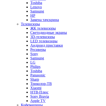
Toshiba
Lenovo
Samsung
HP
Замена тачскрина
Телевизоры
ЖК телевизоры
Светодиодные экраны
3D-телевизоры
LED телевизоры
Андроид приставки
Ресиверы
Sony
Samsung
LG
Philips
Toshiba
Panasonic
Sharp
Триколор-ТВ
Xiaomi
НТВ-Плюс
Sony Bravia
Apple TV
Кофемашины