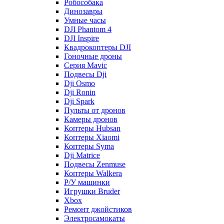
Робособака
Динозавры
Умные часы
DJI Phantom 4
DJI Inspire
Квадрокоптеры DJI
Гоночные дроны
Серия Mavic
Подвесы Dji
Dji Osmo
Dji Ronin
Dji Spark
Пульты от дронов
Камеры дронов
Коптеры Hubsan
Коптеры Xiaomi
Коптеры Syma
Dji Matrice
Подвесы Zenmuse
Коптеры Walkera
Р/У машинки
Игрушки Bruder
Xbox
Ремонт джойстиков
Электросамокаты