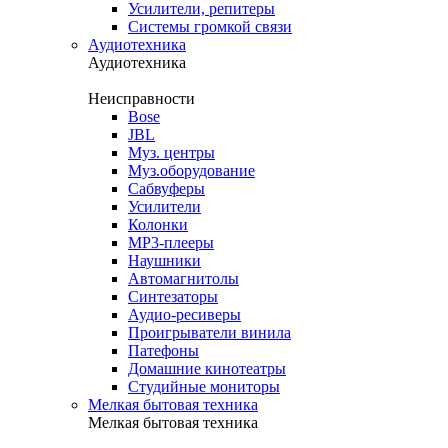
Усилители, репитеры
Системы громкой связи
Аудиотехника
Аудиотехника
Неисправности
Bose
JBL
Муз. центры
Муз.оборудование
Сабвуферы
Усилители
Колонки
MP3-плееры
Наушники
Автомагнитолы
Синтезаторы
Аудио-ресиверы
Проигрыватели винила
Патефоны
Домашние кинотеатры
Студийные мониторы
Мелкая бытовая техника
Мелкая бытовая техника