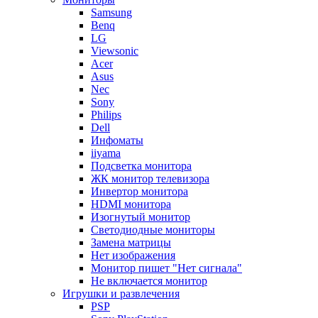
Samsung
Benq
LG
Viewsonic
Acer
Asus
Nec
Sony
Philips
Dell
Инфоматы
iiyama
Подсветка монитора
ЖК монитор телевизора
Инвертор монитора
HDMI монитора
Изогнутый монитор
Светодиодные мониторы
Замена матрицы
Нет изображения
Монитор пишет "Нет сигнала"
Не включается монитор
Игрушки и развлечения
PSP