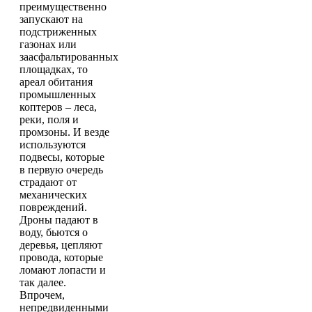
преимущественно
запускают на
подстриженных
газонах или
заасфальтированных
площадках, то
ареал обитания
промышленных
коптеров – леса,
реки, поля и
промзоны. И везде
используются
подвесы, которые
в первую очередь
страдают от
механических
повреждений.
Дроны падают в
воду, бьются о
деревья, цепляют
провода, которые
ломают лопасти и
так далее.
Впрочем,
непредвиденными