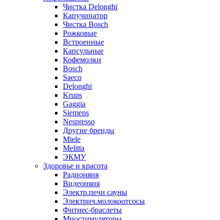
Чистка Delonghi
Капучинатор
Чистка Bosch
Рожковые
Встроенные
Капсульные
Кофемолки
Bosch
Saeco
Delonghi
Krups
Gaggia
Siemens
Nespresso
Другие бренды
Miele
Melitta
ЭКМУ
Здоровье и красота
Радионяня
Видеоняня
Электр.печи сауны
Электрич.молокоотсосы
Фитнес-браслеты
Миостимуляторы