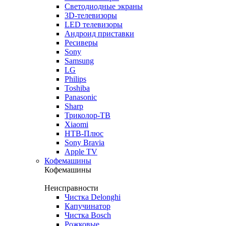
Светодиодные экраны
3D-телевизоры
LED телевизоры
Андроид приставки
Ресиверы
Sony
Samsung
LG
Philips
Toshiba
Panasonic
Sharp
Триколор-ТВ
Xiaomi
НТВ-Плюс
Sony Bravia
Apple TV
Кофемашины
Кофемашины
Неисправности
Чистка Delonghi
Капучинатор
Чистка Bosch
Рожковые