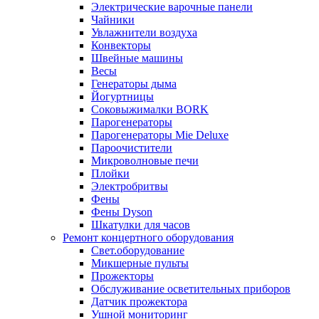
Электрические варочные панели
Чайники
Увлажнители воздуха
Конвекторы
Швейные машины
Весы
Генераторы дыма
Йогуртницы
Соковыжималки BORK
Парогенераторы
Парогенераторы Mie Deluxe
Пароочистители
Микроволновые печи
Плойки
Электробритвы
Фены
Фены Dyson
Шкатулки для часов
Ремонт концертного оборудования
Свет.оборудование
Микшерные пульты
Прожекторы
Обслуживание осветительных приборов
Датчик прожектора
Ушной мониторинг