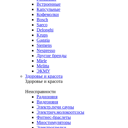
Встроенные
Капсульные
Кофемолки
Bosch
Saeco
Delonghi
Krups
Gaggia
Siemens
Nespresso
Другие бренды
Miele
Melitta
ЭКМУ
Здоровье и красота
Здоровье и красота
Неисправности
Радионяня
Видеоняня
Электр.печи сауны
Электрич.молокоотсосы
Фитнес-браслеты
Миостимуляторы
Электрогрелки