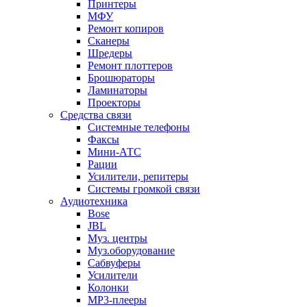
Принтеры
МФУ
Ремонт копиров
Сканеры
Шредеры
Ремонт плоттеров
Брошюраторы
Ламинаторы
Проекторы
Средства связи
Системные телефоны
Факсы
Мини-АТС
Рации
Усилители, репитеры
Системы громкой связи
Аудиотехника
Bose
JBL
Муз. центры
Муз.оборудование
Сабвуферы
Усилители
Колонки
MP3-плееры