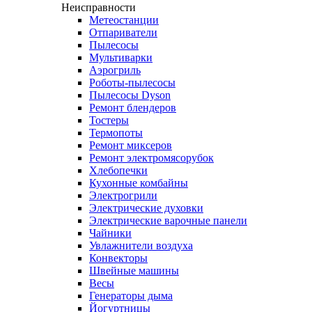
Неисправности
Метеостанции
Отпариватели
Пылесосы
Мультиварки
Аэрогриль
Роботы-пылесосы
Пылесосы Dyson
Ремонт блендеров
Тостеры
Термопоты
Ремонт миксеров
Ремонт электромясорубок
Хлебопечки
Кухонные комбайны
Электрогрили
Электрические духовки
Электрические варочные панели
Чайники
Увлажнители воздуха
Конвекторы
Швейные машины
Весы
Генераторы дыма
Йогуртницы