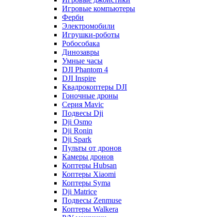
Игровые компьютеры
Ферби
Электромобили
Игрушки-роботы
Робособака
Динозавры
Умные часы
DJI Phantom 4
DJI Inspire
Квадрокоптеры DJI
Гоночные дроны
Серия Mavic
Подвесы Dji
Dji Osmo
Dji Ronin
Dji Spark
Пульты от дронов
Камеры дронов
Коптеры Hubsan
Коптеры Xiaomi
Коптеры Syma
Dji Matrice
Подвесы Zenmuse
Коптеры Walkera