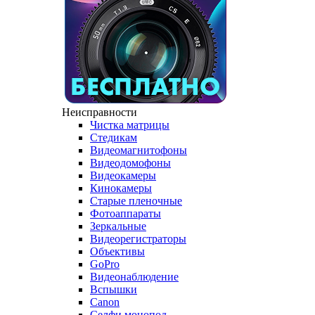
Неисправности
Чистка матрицы
Стедикам
Видеомагнитофоны
Видеодомофоны
Видеокамеры
Кинокамеры
Старые пленочные
Фотоаппараты
Зеркальные
Видеорегистраторы
Объективы
GoPro
Видеонаблюдение
Вспышки
Canon
Селфи монопод