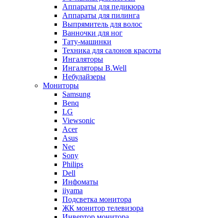
Аппараты для педикюра
Аппараты для пилинга
Выпрямитель для волос
Ванночки для ног
Тату-машинки
Техника для салонов красоты
Ингаляторы
Ингаляторы B.Well
Небулайзеры
Мониторы
Samsung
Benq
LG
Viewsonic
Acer
Asus
Nec
Sony
Philips
Dell
Инфоматы
iiyama
Подсветка монитора
ЖК монитор телевизора
Инвертор монитора