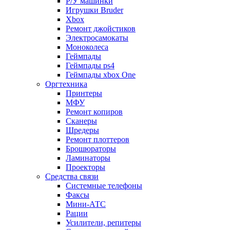
Р/У машинки
Игрушки Bruder
Xbox
Ремонт джойстиков
Электросамокаты
Моноколеса
Геймпады
Геймпады ps4
Геймпады xbox One
Оргтехника
Принтеры
МФУ
Ремонт копиров
Сканеры
Шредеры
Ремонт плоттеров
Брошюраторы
Ламинаторы
Проекторы
Средства связи
Системные телефоны
Факсы
Мини-АТС
Рации
Усилители, репитеры