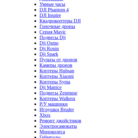
Умные часы
DJI Phantom 4
DJI Inspire
Квадрокоптеры DJI
Гоночные дроны
Серия Mavic
Подвесы Dji
Dji Osmo
Dji Ronin
Dji Spark
Пульты от дронов
Камеры дронов
Коптеры Hubsan
Коптеры Xiaomi
Коптеры Syma
Dji Matrice
Подвесы Zenmuse
Коптеры Walkera
Р/У машинки
Игрушки Bruder
Xbox
Ремонт джойстиков
Электросамокаты
Моноколеса
Геймпады