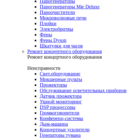
Парогенераторы
Парогенераторы Mie Deluxe
Пароочистители
Микроволновые печи
Плойки
Электробритвы
Фены
Фены Dyson
Шкатулки для часов
Ремонт концертного оборудования
Ремонт концертного оборудования
Неисправности
Свет.оборудование
Микшерные пульты
Прожекторы
Обслуживание осветительных приборов
Датчик прожектора
Ушной мониторинг
DSP процессоры
Громкоговорители
Конференц-системы
Дым-машина
Концертные усилители
Генераторы тумана