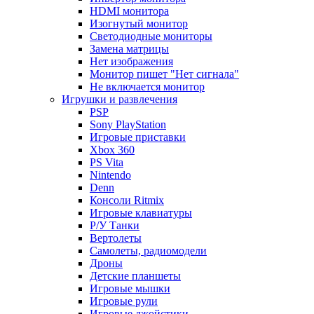
HDMI монитора
Изогнутый монитор
Светодиодные мониторы
Замена матрицы
Нет изображения
Монитор пишет "Нет сигнала"
Не включается монитор
Игрушки и развлечения
PSP
Sony PlayStation
Игровые приставки
Xbox 360
PS Vita
Nintendo
Denn
Консоли Ritmix
Игровые клавиатуры
Р/У Танки
Вертолеты
Самолеты, радиомодели
Дроны
Детские планшеты
Игровые мышки
Игровые рули
Игровые джойстики