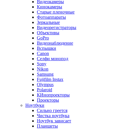
Видеокамеры
Кинокамеры
Старые пленочные
Фотоаппараты
Зеркальные
Видеорегистраторы
Объективы
GoPro
Видеонаблюдение
Вспышки
Canon
Селфи монопод
Sony
Nikon
Samsung
Fujifilm Instax
Olympus
Polaroid
КИнопроекторы
Проекторы
Ноутбуки
Сильно греется
Чистка ноутбука
Ноутбук зависает
Планшеты