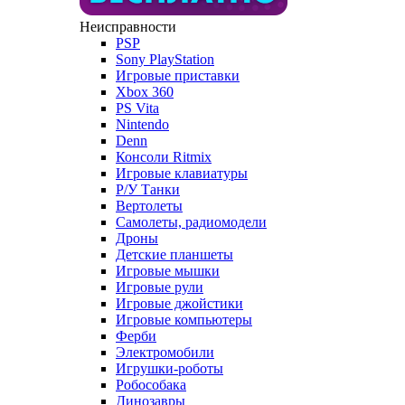
Неисправности
PSP
Sony PlayStation
Игровые приставки
Xbox 360
PS Vita
Nintendo
Denn
Консоли Ritmix
Игровые клавиатуры
Р/У Танки
Вертолеты
Самолеты, радиомодели
Дроны
Детские планшеты
Игровые мышки
Игровые рули
Игровые джойстики
Игровые компьютеры
Ферби
Электромобили
Игрушки-роботы
Робособака
Динозавры