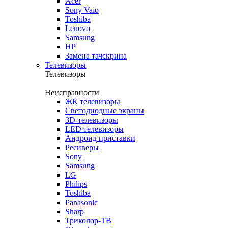
Acer
Sony Vaio
Toshiba
Lenovo
Samsung
HP
Замена тачскрина
Телевизоры
Телевизоры
Неисправности
ЖК телевизоры
Светодиодные экраны
3D-телевизоры
LED телевизоры
Андроид приставки
Ресиверы
Sony
Samsung
LG
Philips
Toshiba
Panasonic
Sharp
Триколор-ТВ