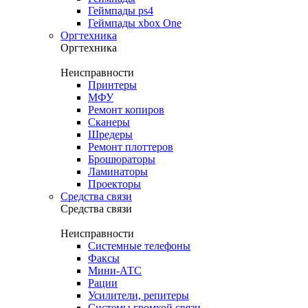
Геймпады ps4
Геймпады xbox One
Оргтехника
Оргтехника
Неисправности
Принтеры
МФУ
Ремонт копиров
Сканеры
Шредеры
Ремонт плоттеров
Брошюраторы
Ламинаторы
Проекторы
Средства связи
Средства связи
Неисправности
Системные телефоны
Факсы
Мини-АТС
Рации
Усилители, репитеры
Системы громкой связи