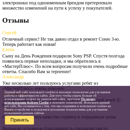
электроники под одноименным брендом претерпевало
множество изменений на пути к успеху у покупателей.
Отзывы
Сергей
Отличный сервис! Не так давно отдал в ремонт Соню 3-ю.
Теперь работает как новая!
Елена
Сыну на День Рождения подарили Sony PSP. Спустя полгода
появились первые неполадки, и мы обратились в
«МастерПлюс». По всем вопросам получили очень подробные
ответы. Спасибо Вам за терпение!
Александр
Уже несколько лет пользуюсь услугами ребят из
«МастерПлюс», очень доволен.
Данный веб-сайт использует cookies и похожие технологии для улучшения
Константин
работы и эффективности сайта. Для того чтобы узнать больше об
использовании cookies на данном веб-сайте, прочтите
Политику
Это не первое мое посещение сервиса с проблемой моей X-
использования файлов Cookie
и похожих технологий. Используя данный
box.
веб-сайт, Вы соглашаетесь с тем, что мы сохраняем и используем cookies на
Вашем устройстве и пользуемся похожими технологиями для улучшения
Сергей
пользования данным сайтом.
Очень понравилось качество сервиса и порадовали цены
Принять
Андрей
Выражаю огромную благодарность специалистам из