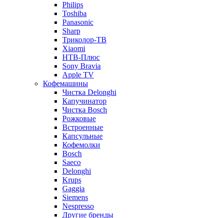
Philips
Toshiba
Panasonic
Sharp
Триколор-ТВ
Xiaomi
НТВ-Плюс
Sony Bravia
Apple TV
Кофемашины
Чистка Delonghi
Капучинатор
Чистка Bosch
Рожковые
Встроенные
Капсульные
Кофемолки
Bosch
Saeco
Delonghi
Krups
Gaggia
Siemens
Nespresso
Другие бренды