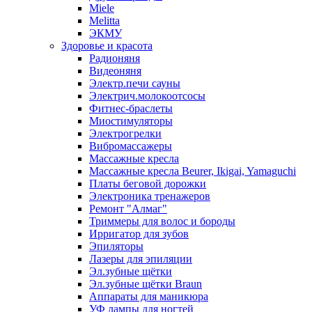
Miele
Melitta
ЭКМУ
Здоровье и красота
Радионяня
Видеоняня
Электр.печи сауны
Электрич.молокоотсосы
Фитнес-браслеты
Миостимуляторы
Электрогрелки
Вибромассажеры
Массажные кресла
Массажные кресла Beurer, Ikigai, Yamaguchi
Платы беговой дорожки
Электроника тренажеров
Ремонт "Алмаг"
Триммеры для волос и бороды
Ирригатор для зубов
Эпиляторы
Лазеры для эпиляции
Эл.зубные щётки
Эл.зубные щётки Braun
Аппараты для маникюра
УФ лампы для ногтей