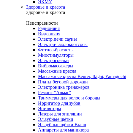
ЭКМУ
Здоровье и красота
Здоровье и красота
Неисправности
Радионяня
Видеоняня
Электр.печи сауны
Электрич.молокоотсосы
Фитнес-браслеты
Миостимуляторы
Электрогрелки
Вибромассажеры
Массажные кресла
Массажные кресла Beurer, Ikigai, Yamaguchi
Платы беговой дорожки
Электроника тренажеров
Ремонт "Алмаг"
Триммеры для волос и бороды
Ирригатор для зубов
Эпиляторы
Лазеры для эпиляции
Эл.зубные щётки
Эл.зубные щётки Braun
Аппараты для маникюра