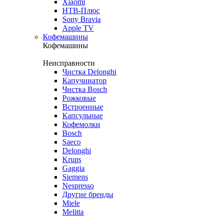
Xiaomi
НТВ-Плюс
Sony Bravia
Apple TV
Кофемашины
Кофемашины
Неисправности
Чистка Delonghi
Капучинатор
Чистка Bosch
Рожковые
Встроенные
Капсульные
Кофемолки
Bosch
Saeco
Delonghi
Krups
Gaggia
Siemens
Nespresso
Другие бренды
Miele
Melitta