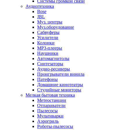
Системы громкой связи
Аудиотехника
Bose
JBL
Муз. центры
Муз.оборудование
Сабвуферы
Усилители
Колонки
MP3-плееры
Наушники
Автомагнитолы
Синтезаторы
Аудио-ресиверы
Проигрыватели винила
Патефоны
Домашние кинотеатры
Студийные мониторы
Мелкая бытовая техника
Метеостанции
Отпариватели
Пылесосы
Мультиварки
Аэрогриль
Роботы-пылесосы