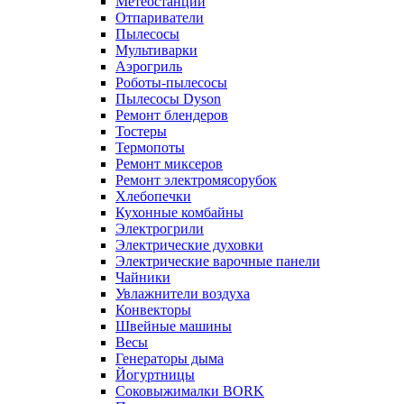
Метеостанции
Отпариватели
Пылесосы
Мультиварки
Аэрогриль
Роботы-пылесосы
Пылесосы Dyson
Ремонт блендеров
Тостеры
Термопоты
Ремонт миксеров
Ремонт электромясорубок
Хлебопечки
Кухонные комбайны
Электрогрили
Электрические духовки
Электрические варочные панели
Чайники
Увлажнители воздуха
Конвекторы
Швейные машины
Весы
Генераторы дыма
Йогуртницы
Соковыжималки BORK