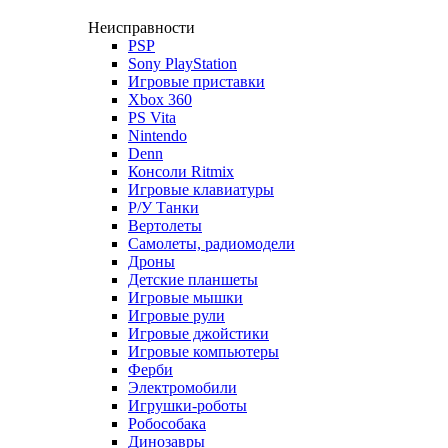
Неисправности
PSP
Sony PlayStation
Игровые приставки
Xbox 360
PS Vita
Nintendo
Denn
Консоли Ritmix
Игровые клавиатуры
Р/У Танки
Вертолеты
Самолеты, радиомодели
Дроны
Детские планшеты
Игровые мышки
Игровые рули
Игровые джойстики
Игровые компьютеры
Ферби
Электромобили
Игрушки-роботы
Робособака
Динозавры