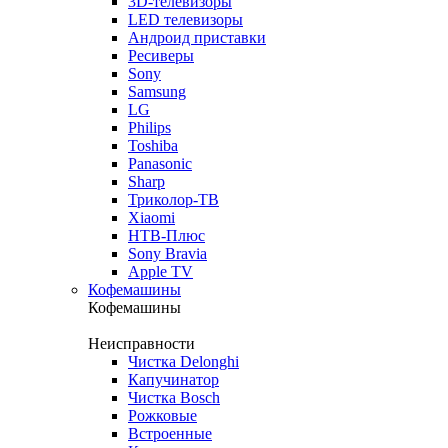
3D-телевизоры
LED телевизоры
Андроид приставки
Ресиверы
Sony
Samsung
LG
Philips
Toshiba
Panasonic
Sharp
Триколор-ТВ
Xiaomi
НТВ-Плюс
Sony Bravia
Apple TV
Кофемашины
Кофемашины
Неисправности
Чистка Delonghi
Капучинатор
Чистка Bosch
Рожковые
Встроенные