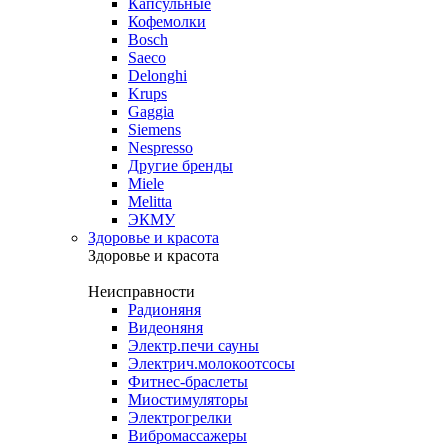
Капсульные
Кофемолки
Bosch
Saeco
Delonghi
Krups
Gaggia
Siemens
Nespresso
Другие бренды
Miele
Melitta
ЭКМУ
Здоровье и красота
Здоровье и красота
Неисправности
Радионяня
Видеоняня
Электр.печи сауны
Электрич.молокоотсосы
Фитнес-браслеты
Миостимуляторы
Электрогрелки
Вибромассажеры