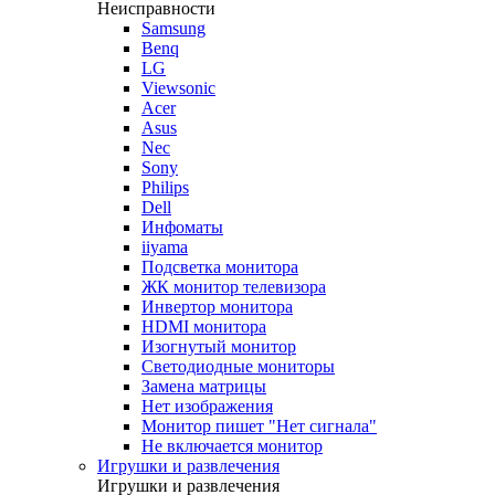
Неисправности
Samsung
Benq
LG
Viewsonic
Acer
Asus
Nec
Sony
Philips
Dell
Инфоматы
iiyama
Подсветка монитора
ЖК монитор телевизора
Инвертор монитора
HDMI монитора
Изогнутый монитор
Светодиодные мониторы
Замена матрицы
Нет изображения
Монитор пишет "Нет сигнала"
Не включается монитор
Игрушки и развлечения
Игрушки и развлечения