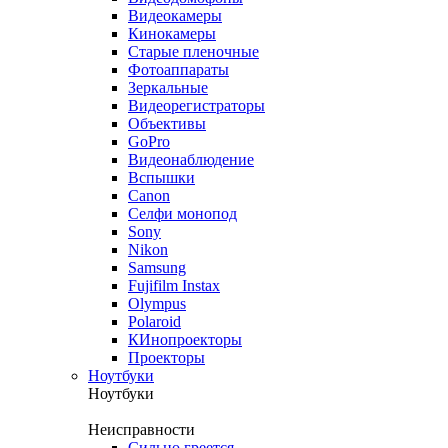
Видеокамеры
Кинокамеры
Старые пленочные
Фотоаппараты
Зеркальные
Видеорегистраторы
Объективы
GoPro
Видеонаблюдение
Вспышки
Canon
Селфи монопод
Sony
Nikon
Samsung
Fujifilm Instax
Olympus
Polaroid
КИнопроекторы
Проекторы
Ноутбуки
Ноутбуки
Неисправности
Сильно греется