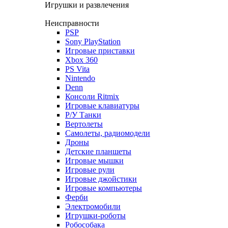
Игрушки и развлечения
Неисправности
PSP
Sony PlayStation
Игровые приставки
Xbox 360
PS Vita
Nintendo
Denn
Консоли Ritmix
Игровые клавиатуры
Р/У Танки
Вертолеты
Самолеты, радиомодели
Дроны
Детские планшеты
Игровые мышки
Игровые рули
Игровые джойстики
Игровые компьютеры
Ферби
Электромобили
Игрушки-роботы
Робособака