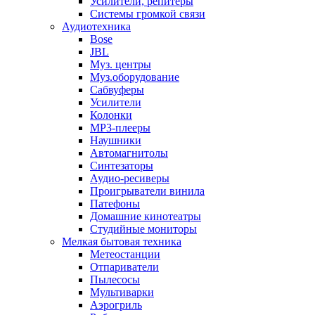
Усилители, репитеры
Системы громкой связи
Аудиотехника
Bose
JBL
Муз. центры
Муз.оборудование
Сабвуферы
Усилители
Колонки
MP3-плееры
Наушники
Автомагнитолы
Синтезаторы
Аудио-ресиверы
Проигрыватели винила
Патефоны
Домашние кинотеатры
Студийные мониторы
Мелкая бытовая техника
Метеостанции
Отпариватели
Пылесосы
Мультиварки
Аэрогриль