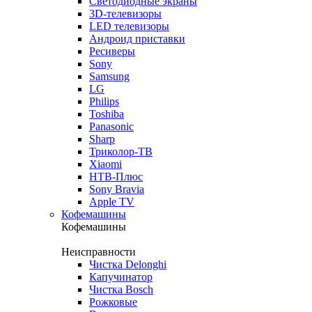
Светодиодные экраны
3D-телевизоры
LED телевизоры
Андроид приставки
Ресиверы
Sony
Samsung
LG
Philips
Toshiba
Panasonic
Sharp
Триколор-ТВ
Xiaomi
НТВ-Плюс
Sony Bravia
Apple TV
Кофемашины
Кофемашины
Неисправности
Чистка Delonghi
Капучинатор
Чистка Bosch
Рожковые