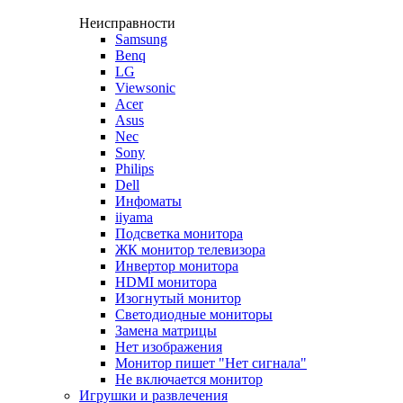
Неисправности
Samsung
Benq
LG
Viewsonic
Acer
Asus
Nec
Sony
Philips
Dell
Инфоматы
iiyama
Подсветка монитора
ЖК монитор телевизора
Инвертор монитора
HDMI монитора
Изогнутый монитор
Светодиодные мониторы
Замена матрицы
Нет изображения
Монитор пишет "Нет сигнала"
Не включается монитор
Игрушки и развлечения