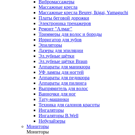
Вибромассажеры
Массажные кресла
Массажные кресла Beurer, Ikigai, Yamaguchi
Платы беговой дорожки
Электроника тренажеров
Ремонт "Алмаг"
Триммеры для волос и бороды
Ирригатор для зубов
Эпиляторы
Лазеры для эпиляции
Эл.зубные щётки
Эл.зубные щётки Braun
Аппараты для маникюра
УФ лампы для ногтей
Аппараты для педикюра
Аппараты для пилинга
Выпрямитель для волос
Ванночки для ног
Тату-машинки
Техника для салонов красоты
Ингаляторы
Ингаляторы B.Well
Небулайзеры
Мониторы
Мониторы