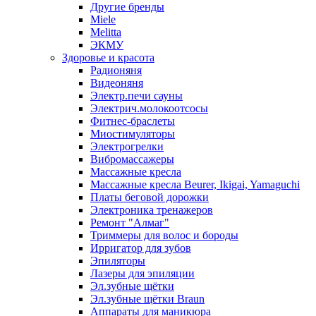
Другие бренды
Miele
Melitta
ЭКМУ
Здоровье и красота
Радионяня
Видеоняня
Электр.печи сауны
Электрич.молокоотсосы
Фитнес-браслеты
Миостимуляторы
Электрогрелки
Вибромассажеры
Массажные кресла
Массажные кресла Beurer, Ikigai, Yamaguchi
Платы беговой дорожки
Электроника тренажеров
Ремонт "Алмаг"
Триммеры для волос и бороды
Ирригатор для зубов
Эпиляторы
Лазеры для эпиляции
Эл.зубные щётки
Эл.зубные щётки Braun
Аппараты для маникюра