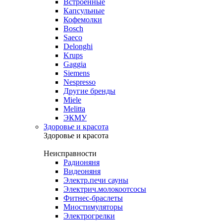
Встроенные
Капсульные
Кофемолки
Bosch
Saeco
Delonghi
Krups
Gaggia
Siemens
Nespresso
Другие бренды
Miele
Melitta
ЭКМУ
Здоровье и красота
Здоровье и красота
Неисправности
Радионяня
Видеоняня
Электр.печи сауны
Электрич.молокоотсосы
Фитнес-браслеты
Миостимуляторы
Электрогрелки