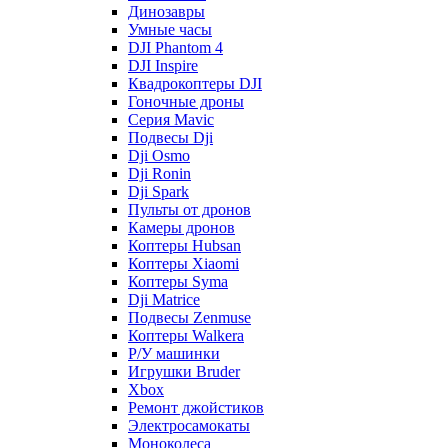
Динозавры
Умные часы
DJI Phantom 4
DJI Inspire
Квадрокоптеры DJI
Гоночные дроны
Серия Mavic
Подвесы Dji
Dji Osmo
Dji Ronin
Dji Spark
Пульты от дронов
Камеры дронов
Коптеры Hubsan
Коптеры Xiaomi
Коптеры Syma
Dji Matrice
Подвесы Zenmuse
Коптеры Walkera
Р/У машинки
Игрушки Bruder
Xbox
Ремонт джойстиков
Электросамокаты
Моноколеса