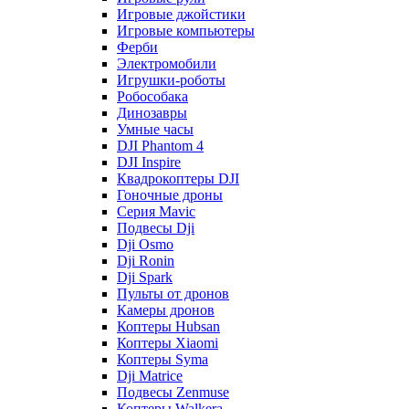
Игровые джойстики
Игровые компьютеры
Ферби
Электромобили
Игрушки-роботы
Робособака
Динозавры
Умные часы
DJI Phantom 4
DJI Inspire
Квадрокоптеры DJI
Гоночные дроны
Серия Mavic
Подвесы Dji
Dji Osmo
Dji Ronin
Dji Spark
Пульты от дронов
Камеры дронов
Коптеры Hubsan
Коптеры Xiaomi
Коптеры Syma
Dji Matrice
Подвесы Zenmuse
Коптеры Walkera