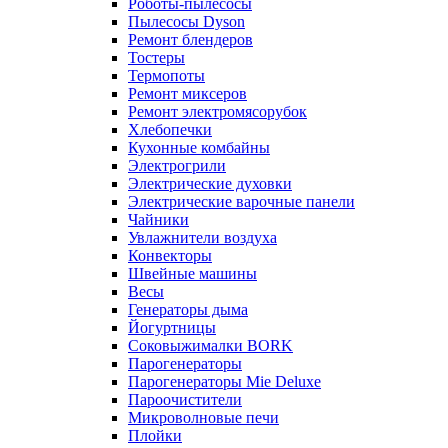
Роботы-пылесосы
Пылесосы Dyson
Ремонт блендеров
Тостеры
Термопоты
Ремонт миксеров
Ремонт электромясорубок
Хлебопечки
Кухонные комбайны
Электрогрили
Электрические духовки
Электрические варочные панели
Чайники
Увлажнители воздуха
Конвекторы
Швейные машины
Весы
Генераторы дыма
Йогуртницы
Соковыжималки BORK
Парогенераторы
Парогенераторы Mie Deluxe
Пароочистители
Микроволновые печи
Плойки