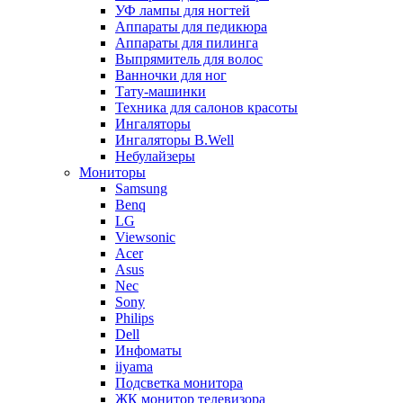
УФ лампы для ногтей
Аппараты для педикюра
Аппараты для пилинга
Выпрямитель для волос
Ванночки для ног
Тату-машинки
Техника для салонов красоты
Ингаляторы
Ингаляторы B.Well
Небулайзеры
Мониторы
Samsung
Benq
LG
Viewsonic
Acer
Asus
Nec
Sony
Philips
Dell
Инфоматы
iiyama
Подсветка монитора
ЖК монитор телевизора