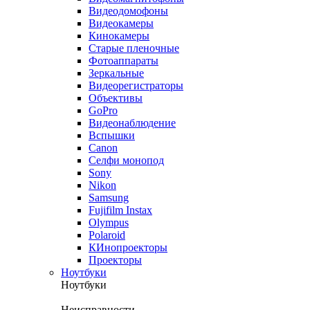
Видеодомофоны
Видеокамеры
Кинокамеры
Старые пленочные
Фотоаппараты
Зеркальные
Видеорегистраторы
Объективы
GoPro
Видеонаблюдение
Вспышки
Canon
Селфи монопод
Sony
Nikon
Samsung
Fujifilm Instax
Olympus
Polaroid
КИнопроекторы
Проекторы
Ноутбуки
Ноутбуки
Неисправности