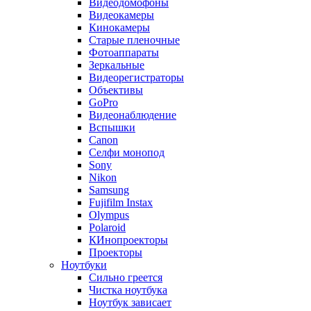
Видеодомофоны
Видеокамеры
Кинокамеры
Старые пленочные
Фотоаппараты
Зеркальные
Видеорегистраторы
Объективы
GoPro
Видеонаблюдение
Вспышки
Canon
Селфи монопод
Sony
Nikon
Samsung
Fujifilm Instax
Olympus
Polaroid
КИнопроекторы
Проекторы
Ноутбуки
Сильно греется
Чистка ноутбука
Ноутбук зависает