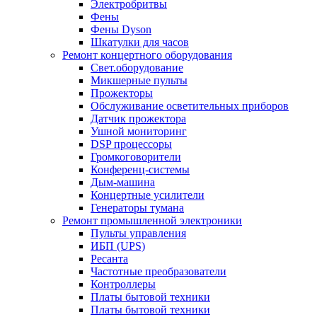
Электробритвы
Фены
Фены Dyson
Шкатулки для часов
Ремонт концертного оборудования
Свет.оборудование
Микшерные пульты
Прожекторы
Обслуживание осветительных приборов
Датчик прожектора
Ушной мониторинг
DSP процессоры
Громкоговорители
Конференц-системы
Дым-машина
Концертные усилители
Генераторы тумана
Ремонт промышленной электроники
Пульты управления
ИБП (UPS)
Ресанта
Частотные преобразователи
Контроллеры
Платы бытовой техники
Платы бытовой техники