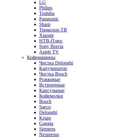
LG
Philips
Toshiba
Panasonic
Sharp
Триколор-ТВ
Xiaomi
НТВ-Плюс
Sony Bravia
Apple TV
Кофемашины
Чистка Delonghi
Капучинатор
Чистка Bosch
Рожковые
Встроенные
Капсульные
Кофемолки
Bosch
Saeco
Delonghi
Krups
Gaggia
Siemens
Nespresso