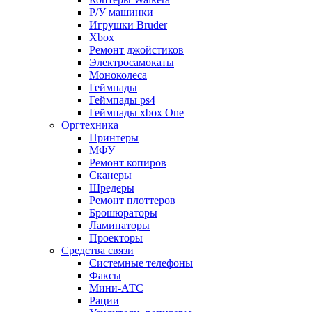
Р/У машинки
Игрушки Bruder
Xbox
Ремонт джойстиков
Электросамокаты
Моноколеса
Геймпады
Геймпады ps4
Геймпады xbox One
Оргтехника
Принтеры
МФУ
Ремонт копиров
Сканеры
Шредеры
Ремонт плоттеров
Брошюраторы
Ламинаторы
Проекторы
Средства связи
Системные телефоны
Факсы
Мини-АТС
Рации