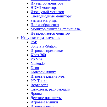
Инвертор монитора
HDMI монитора
Изогнутый монитор
Светодиодные мониторы
Замена матрицы
Нет изображения
Монитор пишет "Нет сигнала"
Не включается монитор
Игрушки и развлечения
PSP
Sony PlayStation
Игровые приставки
Xbox 360
PS Vita
Nintendo
Denn
Консоли Ritmix
Игровые клавиатуры
Р/У Танки
Вертолеты
Самолеты, радиомодели
Дроны
Детские планшеты
Игровые мышки
Игровые рули