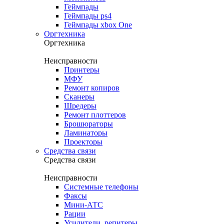
Геймпады
Геймпады ps4
Геймпады xbox One
Оргтехника
Оргтехника
Неисправности
Принтеры
МФУ
Ремонт копиров
Сканеры
Шредеры
Ремонт плоттеров
Брошюраторы
Ламинаторы
Проекторы
Средства связи
Средства связи
Неисправности
Системные телефоны
Факсы
Мини-АТС
Рации
Усилители, репитеры