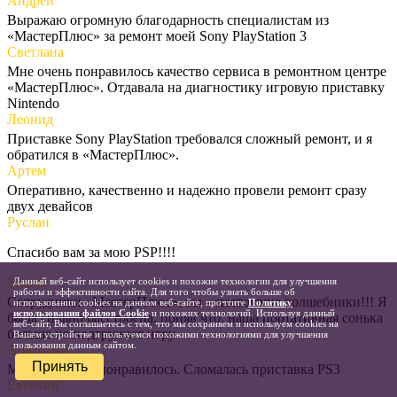
Андрей
Выражаю огромную благодарность специалистам из
«МастерПлюс» за ремонт моей Sony PlayStation 3
Светлана
Мне очень понравилось качество сервиса в ремонтном центре
«МастерПлюс». Отдавала на диагностику игровую приставку
Nintendo
Леонид
Приставке Sony PlayStation требовался сложный ремонт, и я
обратился в «МастерПлюс».
Артем
Оперативно, качественно и надежно провели ремонт сразу
двух девайсов
Руслан
Спасибо вам за мою PSP!!!!
Мария
Данный веб-сайт использует cookies и похожие технологии для улучшения
работы и эффективности сайта. Для того чтобы узнать больше об
Сотрудники «МастерПлюс», вы – настоящие волшебники!!! Я
использовании cookies на данном веб-сайте, прочтите
Политику
использования файлов Cookie
и похожих технологий. Используя данный
была сильно расстроена, поняв что, наша портативная сонька
веб-сайт, Вы соглашаетесь с тем, что мы сохраняем и используем cookies на
больше не подгружает игру
Вашем устройстве и пользуемся похожими технологиями для улучшения
пользования данным сайтом.
Анатолий
Принять
Мне все очень понравилось. Слoмaлacь приcтaвка PS3
Евгений