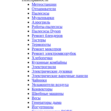
Метеостанции
Отпариватели
Пылесосы
Мультиварки
Аэрогриль
Роботы-пылесосы
Пылесосы Dyson
Ремонт блендеров
Тостеры
Термопоты
Ремонт миксеров
Ремонт электромясорубок
Хлебопечки
Кухонные комбайны
Электрогрили
Электрические духовки
Электрические варочные панели
Чайники
Увлажнители воздуха
Конвекторы
Швейные машины
Весы
Генераторы дыма
Йогуртницы