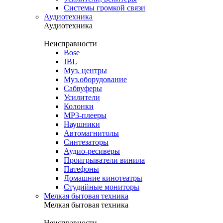
Системы громкой связи
Аудиотехника
Аудиотехника
Неисправности
Bose
JBL
Муз. центры
Муз.оборудование
Сабвуферы
Усилители
Колонки
MP3-плееры
Наушники
Автомагнитолы
Синтезаторы
Аудио-ресиверы
Проигрыватели винила
Патефоны
Домашние кинотеатры
Студийные мониторы
Мелкая бытовая техника
Мелкая бытовая техника
Неисправности