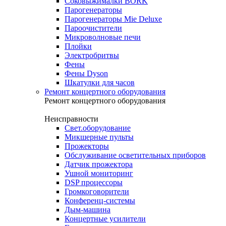
Соковыжималки BORK
Парогенераторы
Парогенераторы Mie Deluxe
Пароочистители
Микроволновые печи
Плойки
Электробритвы
Фены
Фены Dyson
Шкатулки для часов
Ремонт концертного оборудования
Ремонт концертного оборудования
Неисправности
Свет.оборудование
Микшерные пульты
Прожекторы
Обслуживание осветительных приборов
Датчик прожектора
Ушной мониторинг
DSP процессоры
Громкоговорители
Конференц-системы
Дым-машина
Концертные усилители