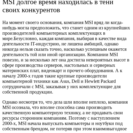
MSI долгое время находилась в тени
своих конкурентов
На момент своего основания, компания MSI вряд ли когда-
нибудь могла предположить, что станет одним из крупнейших
производителей компьютерных комплектующих в
мире.Безусловно, каждая компания, выбирая в качестве вида
деятельности IT-индустрию, не лишена амбиций, однако
никогда нельзя сказать точно, насколько успешным окажется
деятельность той или иной организации. Компании MSI
повезло, и за несколько лет она достигла невероятных высот в
сфере производства серверов, настольных и серверных
материнских плат, видеокарт и прочего оборудования. А к
началу 2000-х годов такие крупные производители
компьютерной техники как Asus, Dell и Hewlett Packard
сотрудничали с MSI, заказывая у них комплектующие для
собственной продукции.
Однако несмотря то, что дела шли вполне неплохо, компания
MSI осознала, что вполне способна сама производить
качественную компьютерную технику, а не продавать свои
ресурсы сторонним компаниям. Поэтому с наступлением
2000-х, MSI начала выпускать компьютеры и ноутбуки под
собственным брендом, не потеряв при этом взаимовыгодное